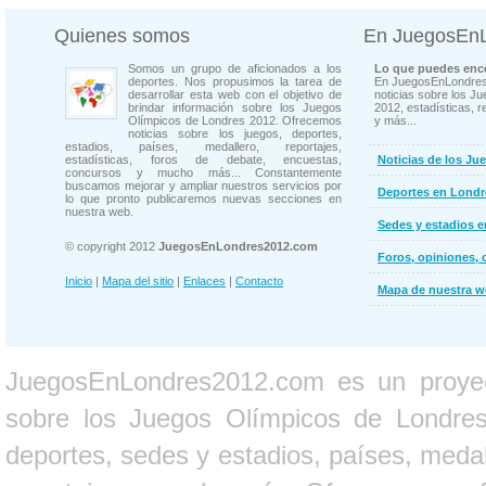
Quienes somos
En JuegosEn
Somos un grupo de aficionados a los
Lo que puedes enco
deportes. Nos propusimos la tarea de
En JuegosEnLondres
desarrollar esta web con el objetivo de
noticias sobre los J
brindar información sobre los Juegos
2012, estadísticas, r
Olímpicos de Londres 2012. Ofrecemos
y más...
noticias sobre los juegos, deportes,
estadios, países, medallero, reportajes,
estadísticas, foros de debate, encuestas,
Noticias de los Ju
concursos y mucho más... Constantemente
buscamos mejorar y ampliar nuestros servicios por
Deportes en Londr
lo que pronto publicaremos nuevas secciones en
nuestra web.
Sedes y estadios 
© copyright 2012
JuegosEnLondres2012.com
Foros, opiniones, 
Inicio
|
Mapa del sitio
|
Enlaces
|
Contacto
Mapa de nuestra 
JuegosEnLondres2012.com es un proyect
sobre los Juegos Olímpicos de Londres 
deportes, sedes y estadios, países, medall