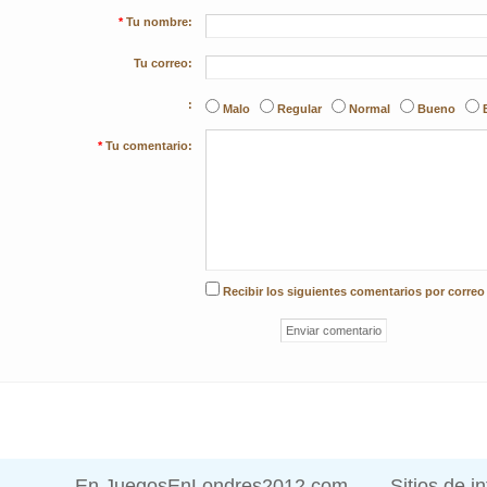
*
Tu nombre:
Tu correo:
:
Malo
Regular
Normal
Bueno
*
Tu comentario:
Recibir los siguientes comentarios por correo
En JuegosEnLondres2012.com
Sitios de i