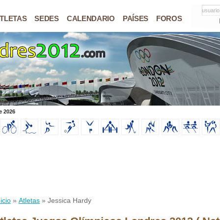
usuario
TLETAS
SEDES
CALENDARIO
PAÍSES
FOROS
e 2026
icio
»
Atletas
» Jessica Hardy