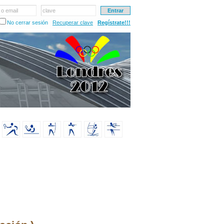
 o email
clave
No cerrar sesión
Recuperar clave
Regístrate!!!