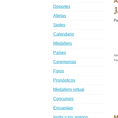
A
J
Deportes
Atletas
Pa
Sedes
Calendario
Medallero
Países
Atl
Par
Ceremonias
Foros
Pronósticos
Medallero virtual
Concursos
Encuestas
M
Invita a tus amigos