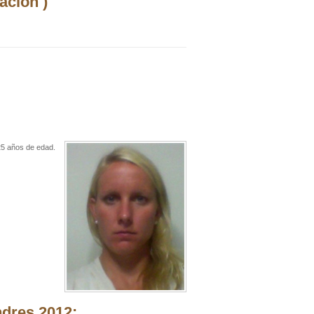
ación )
25 años de edad.
ndres 2012: