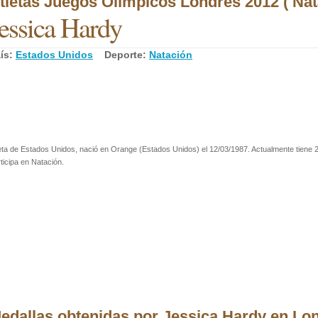
tletas Juegos Olímpicos Londres 2012 ( Nat
essica Hardy
ís:
Estados Unidos
Deporte:
Natación
eta de Estados Unidos, nació en Orange (Estados Unidos) el 12/03/1987. Actualmente tiene 
ticipa en Natación.
edallas obtenidas por Jessica Hardy en Lo