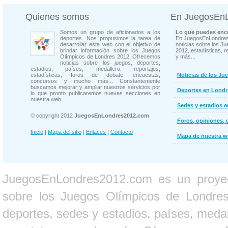
Quienes somos
En JuegosEn
Somos un grupo de aficionados a los
Lo que puedes enco
deportes. Nos propusimos la tarea de
En JuegosEnLondres
desarrollar esta web con el objetivo de
noticias sobre los J
brindar información sobre los Juegos
2012, estadísticas, r
Olímpicos de Londres 2012. Ofrecemos
y más...
noticias sobre los juegos, deportes,
estadios, países, medallero, reportajes,
estadísticas, foros de debate, encuestas,
Noticias de los Ju
concursos y mucho más... Constantemente
buscamos mejorar y ampliar nuestros servicios por
Deportes en Londr
lo que pronto publicaremos nuevas secciones en
nuestra web.
Sedes y estadios 
© copyright 2012
JuegosEnLondres2012.com
Foros, opiniones, 
Inicio
|
Mapa del sitio
|
Enlaces
|
Contacto
Mapa de nuestra 
JuegosEnLondres2012.com es un proyect
sobre los Juegos Olímpicos de Londres 
deportes, sedes y estadios, países, medall