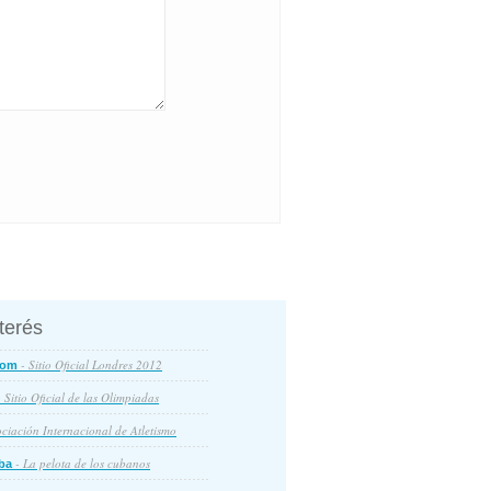
nterés
- Sitio Oficial Londres 2012
com
 Sitio Oficial de las Olimpiadas
ciación Internacional de Atletismo
- La pelota de los cubanos
ba