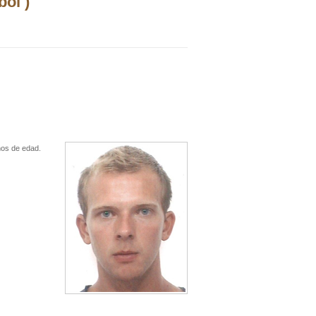
ol )
ños de edad.