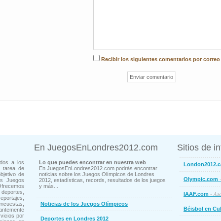
Recibir los siguientes comentarios por correo
En JuegosEnLondres2012.com
Sitios de i
dos a los
Lo que puedes encontrar en nuestra web
London2012.
 tarea de
En JuegosEnLondres2012.com podrás encontrar
bjetivo de
noticias sobre los Juegos Olímpicos de Londres
-
Olympic.com
os Juegos
2012, estadísticas, records, resultados de los juegos
Ofrecemos
y más...
deportes,
- Aso
IAAF.com
ortajes,
cuestas,
Noticias de los Juegos Olímpicos
Béisbol en Cu
ntemente
vicios por
Deportes en Londres 2012