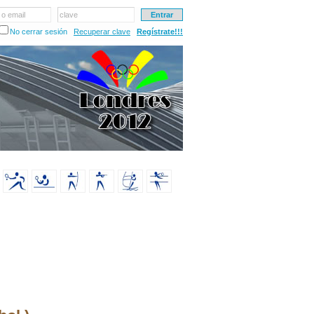
 o email
clave
No cerrar sesión
Recuperar clave
Regístrate!!!