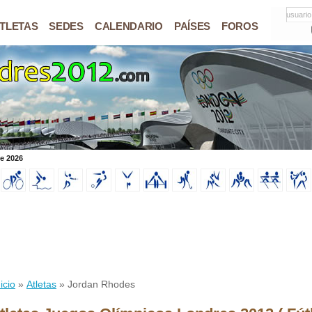
usuario
TLETAS
SEDES
CALENDARIO
PAÍSES
FOROS
de 2026
icio
»
Atletas
» Jordan Rhodes