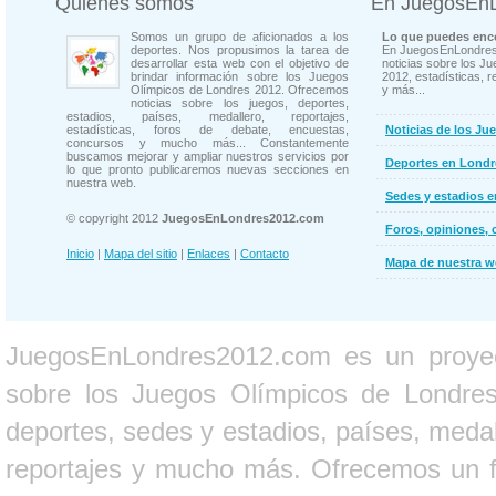
Quienes somos
En JuegosEn
Somos un grupo de aficionados a los
Lo que puedes enco
deportes. Nos propusimos la tarea de
En JuegosEnLondres
desarrollar esta web con el objetivo de
noticias sobre los J
brindar información sobre los Juegos
2012, estadísticas, r
Olímpicos de Londres 2012. Ofrecemos
y más...
noticias sobre los juegos, deportes,
estadios, países, medallero, reportajes,
estadísticas, foros de debate, encuestas,
Noticias de los Ju
concursos y mucho más... Constantemente
buscamos mejorar y ampliar nuestros servicios por
Deportes en Londr
lo que pronto publicaremos nuevas secciones en
nuestra web.
Sedes y estadios 
© copyright 2012
JuegosEnLondres2012.com
Foros, opiniones, 
Inicio
|
Mapa del sitio
|
Enlaces
|
Contacto
Mapa de nuestra 
JuegosEnLondres2012.com es un proyect
sobre los Juegos Olímpicos de Londres 
deportes, sedes y estadios, países, medall
reportajes y mucho más. Ofrecemos un fo