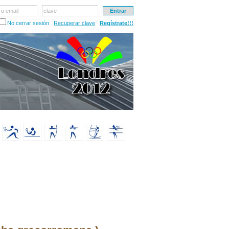
 o email
clave
No cerrar sesión
Recuperar clave
Regístrate!!!