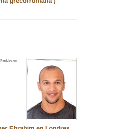
cha grecorromana )
Participa en .
er Ebrahim en Londres