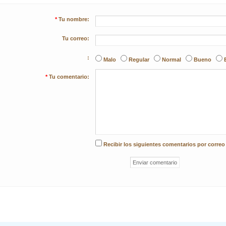
*
Tu nombre:
Tu correo:
:
Malo
Regular
Normal
Bueno
*
Tu comentario:
Recibir los siguientes comentarios por correo