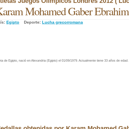
tletas Juegos Olímpicos Londres 2012 ( Lu
Karam Mohamed Gaber Ebrahim
ís:
Egipto
Deporte:
Lucha grecorromana
eta de Egipto, nació en Alexandria (Egipto) el 01/09/1979. Actualmente tiene 33 años de edad. 
edallas obtenidas por Karam Mohamed Gab