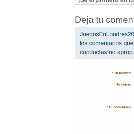
¡Sé el primero en 
Deja tu coment
JuegosEnLondres2012
los comentarios que
conductas no aprop
*
Tu nombre:
Tu correo:
:
*
Tu comentario: