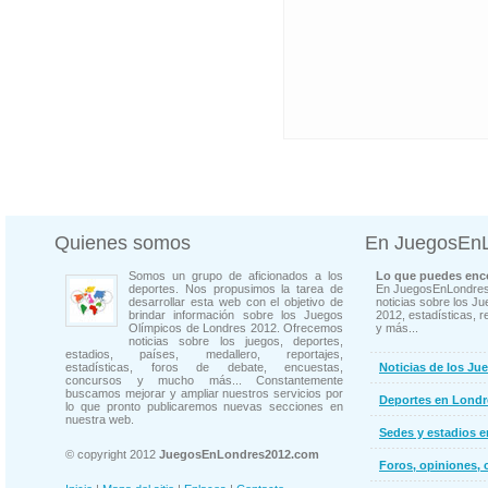
Quienes somos
En JuegosEn
Somos un grupo de aficionados a los
Lo que puedes enco
deportes. Nos propusimos la tarea de
En JuegosEnLondres
desarrollar esta web con el objetivo de
noticias sobre los J
brindar información sobre los Juegos
2012, estadísticas, r
Olímpicos de Londres 2012. Ofrecemos
y más...
noticias sobre los juegos, deportes,
estadios, países, medallero, reportajes,
estadísticas, foros de debate, encuestas,
Noticias de los Ju
concursos y mucho más... Constantemente
buscamos mejorar y ampliar nuestros servicios por
Deportes en Londr
lo que pronto publicaremos nuevas secciones en
nuestra web.
Sedes y estadios 
© copyright 2012
JuegosEnLondres2012.com
Foros, opiniones, 