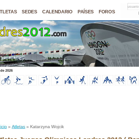
usuario
TLETAS
SEDES
CALENDARIO
PAÍSES
FOROS
 de 2026
icio
»
Atletas
» Katarzyna Wojcik