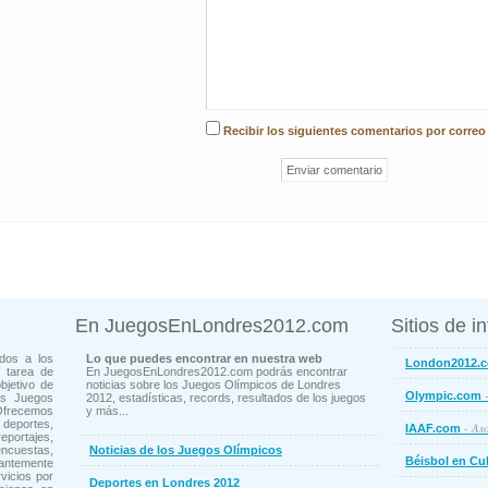
Recibir los siguientes comentarios por correo
En JuegosEnLondres2012.com
Sitios de i
dos a los
Lo que puedes encontrar en nuestra web
London2012.
 tarea de
En JuegosEnLondres2012.com podrás encontrar
bjetivo de
noticias sobre los Juegos Olímpicos de Londres
-
Olympic.com
os Juegos
2012, estadísticas, records, resultados de los juegos
Ofrecemos
y más...
deportes,
- Aso
IAAF.com
ortajes,
cuestas,
Noticias de los Juegos Olímpicos
Béisbol en Cu
ntemente
vicios por
Deportes en Londres 2012