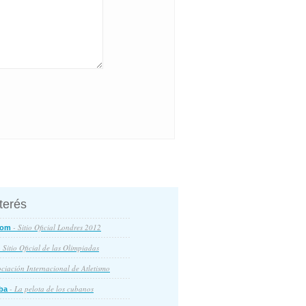
nterés
- Sitio Oficial Londres 2012
com
 Sitio Oficial de las Olimpiadas
ciación Internacional de Atletismo
- La pelota de los cubanos
ba