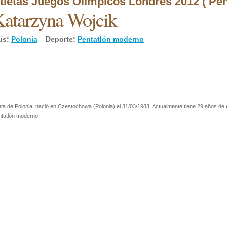
tletas Juegos Olímpicos Londres 2012 ( Pe
atarzyna Wojcik
ís:
Polonia
Deporte:
Pentatlón moderno
eta de Polonia, nació en Czestochowa (Polonia) el 31/03/1983. Actualmente tiene 29 años de 
tatlón moderno.