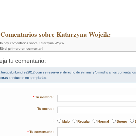
 Comentarios sobre Katarzyna Wojcik:
No hay comentarios sobre Katarzyna Wojcik
¡Sé el primero en comentar!
eja tu comentario:
JuegosEnLondres2012.com se reserva el derecho de eliminar y/o modificar los comentario
otras conductas no apropiadas.
*
Tu nombre:
Tu correo:
:
Malo
Regular
Normal
Bueno
*
Tu comentario: