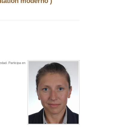
ntatlón moderno )
edad. Participa en