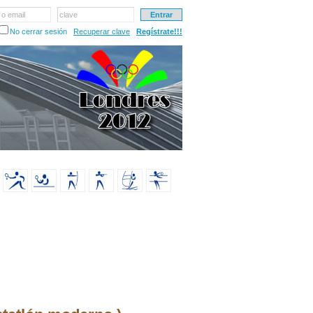
 o email
clave
No cerrar sesión
Recuperar clave
Regístrate!!!