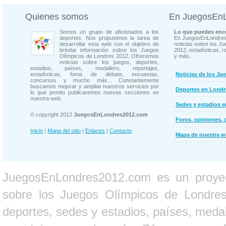
Quienes somos
En JuegosEn
Somos un grupo de aficionados a los
Lo que puedes enco
deportes. Nos propusimos la tarea de
En JuegosEnLondres
desarrollar esta web con el objetivo de
noticias sobre los J
brindar información sobre los Juegos
2012, estadísticas, r
Olímpicos de Londres 2012. Ofrecemos
y más...
noticias sobre los juegos, deportes,
estadios, países, medallero, reportajes,
estadísticas, foros de debate, encuestas,
Noticias de los Ju
concursos y mucho más... Constantemente
buscamos mejorar y ampliar nuestros servicios por
Deportes en Londr
lo que pronto publicaremos nuevas secciones en
nuestra web.
Sedes y estadios 
© copyright 2012
JuegosEnLondres2012.com
Foros, opiniones, 
Inicio
|
Mapa del sitio
|
Enlaces
|
Contacto
Mapa de nuestra 
JuegosEnLondres2012.com es un proyect
sobre los Juegos Olímpicos de Londres 
deportes, sedes y estadios, países, medall