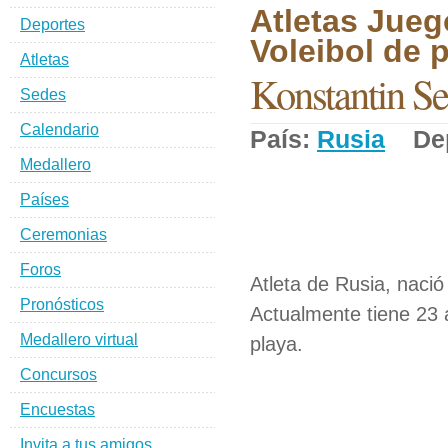
Atletas Jueg
Deportes
Voleibol de p
Atletas
Konstantin S
Sedes
Calendario
País:
Rusia
Dep
Medallero
Países
Ceremonias
Foros
Atleta de Rusia, nació
Pronósticos
Actualmente tiene 23 
Medallero virtual
playa.
Concursos
Encuestas
Invita a tus amigos