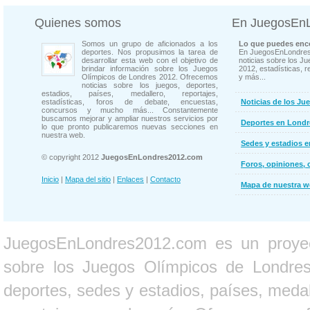
Quienes somos
En JuegosEn
Somos un grupo de aficionados a los
Lo que puedes enco
deportes. Nos propusimos la tarea de
En JuegosEnLondres
desarrollar esta web con el objetivo de
noticias sobre los J
brindar información sobre los Juegos
2012, estadísticas, r
Olímpicos de Londres 2012. Ofrecemos
y más...
noticias sobre los juegos, deportes,
estadios, países, medallero, reportajes,
estadísticas, foros de debate, encuestas,
Noticias de los Ju
concursos y mucho más... Constantemente
buscamos mejorar y ampliar nuestros servicios por
Deportes en Londr
lo que pronto publicaremos nuevas secciones en
nuestra web.
Sedes y estadios 
© copyright 2012
JuegosEnLondres2012.com
Foros, opiniones, 
Inicio
|
Mapa del sitio
|
Enlaces
|
Contacto
Mapa de nuestra 
JuegosEnLondres2012.com es un proyect
sobre los Juegos Olímpicos de Londres 
deportes, sedes y estadios, países, medall