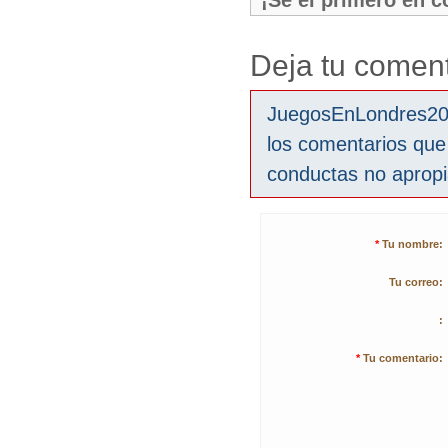
¡Sé el primero en 
Deja tu coment
JuegosEnLondres2012
los comentarios que
conductas no aprop
*
Tu nombre:
Tu correo:
:
*
Tu comentario: