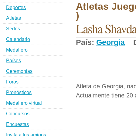
Atletas Jueg
Deportes
)
Atletas
Lasha Shavda
Sedes
Calendario
País:
Georgia
De
Medallero
Países
Ceremonias
Foros
Atleta de Georgia, nac
Pronósticos
Actualmente tiene 20 
Medallero virtual
Concursos
Encuestas
Invita a tus amigos