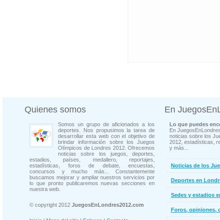
Quienes somos
En JuegosEn
Somos un grupo de aficionados a los
Lo que puedes enco
deportes. Nos propusimos la tarea de
En JuegosEnLondres
desarrollar esta web con el objetivo de
noticias sobre los J
brindar información sobre los Juegos
2012, estadísticas, r
Olímpicos de Londres 2012. Ofrecemos
y más...
noticias sobre los juegos, deportes,
estadios, países, medallero, reportajes,
estadísticas, foros de debate, encuestas,
Noticias de los Ju
concursos y mucho más... Constantemente
buscamos mejorar y ampliar nuestros servicios por
Deportes en Londr
lo que pronto publicaremos nuevas secciones en
nuestra web.
Sedes y estadios 
© copyright 2012
JuegosEnLondres2012.com
Foros, opiniones, 