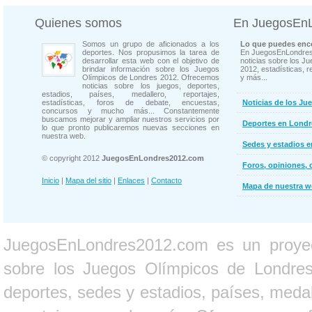
Quienes somos
En JuegosEn
Somos un grupo de aficionados a los
Lo que puedes enco
deportes. Nos propusimos la tarea de
En JuegosEnLondres
desarrollar esta web con el objetivo de
noticias sobre los J
brindar información sobre los Juegos
2012, estadísticas, r
Olímpicos de Londres 2012. Ofrecemos
y más...
noticias sobre los juegos, deportes,
estadios, países, medallero, reportajes,
estadísticas, foros de debate, encuestas,
Noticias de los Ju
concursos y mucho más... Constantemente
buscamos mejorar y ampliar nuestros servicios por
Deportes en Londr
lo que pronto publicaremos nuevas secciones en
nuestra web.
Sedes y estadios 
© copyright 2012
JuegosEnLondres2012.com
Foros, opiniones, 
Inicio
|
Mapa del sitio
|
Enlaces
|
Contacto
Mapa de nuestra 
JuegosEnLondres2012.com es un proyect
sobre los Juegos Olímpicos de Londres 
deportes, sedes y estadios, países, medall