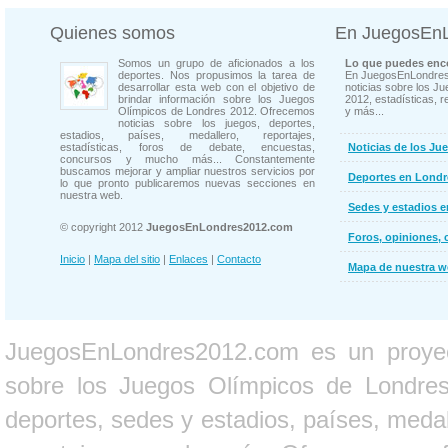
Quienes somos
En JuegosEn
Somos un grupo de aficionados a los
Lo que puedes enco
deportes. Nos propusimos la tarea de
En JuegosEnLondres
desarrollar esta web con el objetivo de
noticias sobre los J
brindar información sobre los Juegos
2012, estadísticas, r
Olímpicos de Londres 2012. Ofrecemos
y más...
noticias sobre los juegos, deportes,
estadios, países, medallero, reportajes,
estadísticas, foros de debate, encuestas,
Noticias de los Ju
concursos y mucho más... Constantemente
buscamos mejorar y ampliar nuestros servicios por
Deportes en Londr
lo que pronto publicaremos nuevas secciones en
nuestra web.
Sedes y estadios 
© copyright 2012
JuegosEnLondres2012.com
Foros, opiniones, 
Inicio
|
Mapa del sitio
|
Enlaces
|
Contacto
Mapa de nuestra 
JuegosEnLondres2012.com es un proyect
sobre los Juegos Olímpicos de Londres 
deportes, sedes y estadios, países, medall