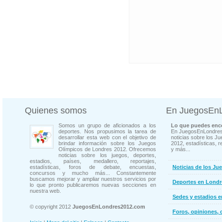
Quienes somos
En JuegosEn
Somos un grupo de aficionados a los
Lo que puedes enco
deportes. Nos propusimos la tarea de
En JuegosEnLondres
desarrollar esta web con el objetivo de
noticias sobre los J
brindar información sobre los Juegos
2012, estadísticas, r
Olímpicos de Londres 2012. Ofrecemos
y más...
noticias sobre los juegos, deportes,
estadios, países, medallero, reportajes,
estadísticas, foros de debate, encuestas,
Noticias de los Ju
concursos y mucho más... Constantemente
buscamos mejorar y ampliar nuestros servicios por
Deportes en Londr
lo que pronto publicaremos nuevas secciones en
nuestra web.
Sedes y estadios 
© copyright 2012
JuegosEnLondres2012.com
Foros, opiniones, 