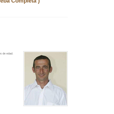
ueba Completa )
os de edad.