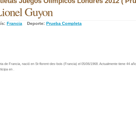
tletas Juegos Olímpicos Londres 2012 ( Pr
ionel Guyon
ís:
Francia
Deporte:
Prueba Completa
eta de Francia, nació en St-florent-des-bois (Francia) el 05/06/1968. Actualmente tiene 44 añ
ticipa en .