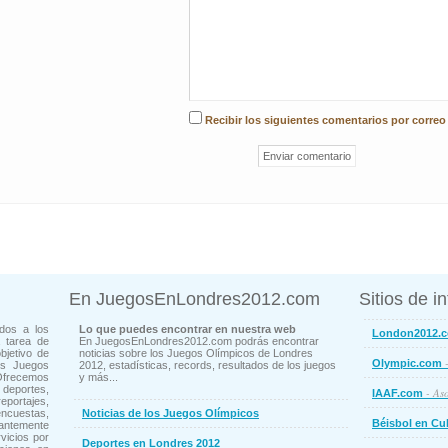
Recibir los siguientes comentarios por correo
En JuegosEnLondres2012.com
Sitios de i
dos a los
Lo que puedes encontrar en nuestra web
London2012.
 tarea de
En JuegosEnLondres2012.com podrás encontrar
bjetivo de
noticias sobre los Juegos Olímpicos de Londres
-
Olympic.com
os Juegos
2012, estadísticas, records, resultados de los juegos
Ofrecemos
y más...
deportes,
- Aso
IAAF.com
ortajes,
cuestas,
Noticias de los Juegos Olímpicos
Béisbol en Cu
ntemente
vicios por
Deportes en Londres 2012