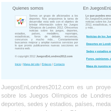
Quienes somos
En JuegosEn
Somos un grupo de aficionados a los
Lo que puedes enco
deportes. Nos propusimos la tarea de
En JuegosEnLondres
desarrollar esta web con el objetivo de
noticias sobre los J
brindar información sobre los Juegos
2012, estadísticas, r
Olímpicos de Londres 2012. Ofrecemos
y más...
noticias sobre los juegos, deportes,
estadios, países, medallero, reportajes,
estadísticas, foros de debate, encuestas,
Noticias de los Ju
concursos y mucho más... Constantemente
buscamos mejorar y ampliar nuestros servicios por
Deportes en Londr
lo que pronto publicaremos nuevas secciones en
nuestra web.
Sedes y estadios 
© copyright 2012
JuegosEnLondres2012.com
Foros, opiniones, 
Inicio
|
Mapa del sitio
|
Enlaces
|
Contacto
Mapa de nuestra 
JuegosEnLondres2012.com es un proyect
sobre los Juegos Olímpicos de Londres 
deportes, sedes y estadios, países, medall