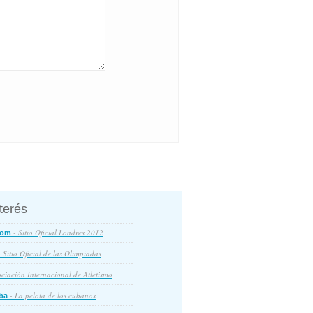
nterés
- Sitio Oficial Londres 2012
com
 Sitio Oficial de las Olimpiadas
ciación Internacional de Atletismo
- La pelota de los cubanos
ba