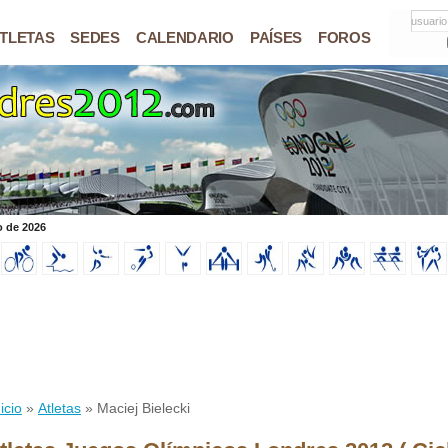
usuario
TLETAS
SEDES
CALENDARIO
PAÍSES
FOROS
o de 2026
icio
»
Atletas
» Maciej Bielecki