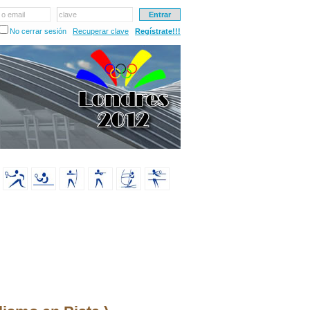
 o email
clave
No cerrar sesión
Recuperar clave
Regístrate!!!