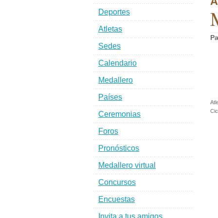
A
M
Deportes
Atletas
Pa
Sedes
Calendario
Medallero
Países
Atl
Cic
Ceremonias
Foros
Pronósticos
Medallero virtual
Concursos
Encuestas
Invita a tus amigos