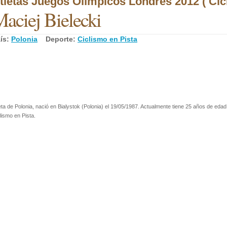
tletas Juegos Olímpicos Londres 2012 ( Cicl
aciej Bielecki
ís:
Polonia
Deporte:
Ciclismo en Pista
eta de Polonia, nació en Bialystok (Polonia) el 19/05/1987. Actualmente tiene 25 años de edad.
lismo en Pista.