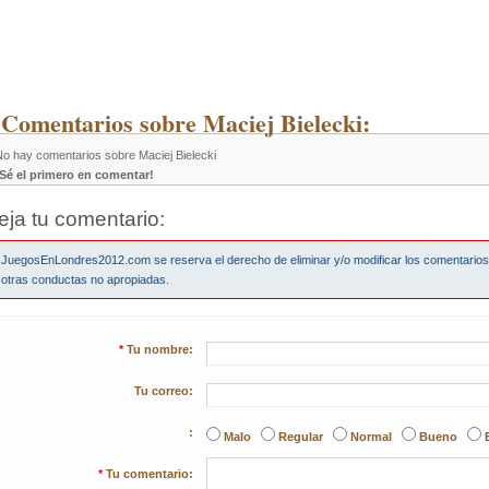
 Comentarios sobre Maciej Bielecki:
No hay comentarios sobre Maciej Bielecki
¡Sé el primero en comentar!
eja tu comentario:
JuegosEnLondres2012.com se reserva el derecho de eliminar y/o modificar los comentario
otras conductas no apropiadas.
*
Tu nombre:
Tu correo:
:
Malo
Regular
Normal
Bueno
*
Tu comentario: