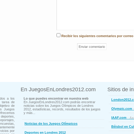
Recibir los siguientes comentarios por correo
En JuegosEnLondres2012.com
Sitios de i
dos a los
Lo que puedes encontrar en nuestra web
London2012.
 tarea de
En JuegosEnLondres2012.com podrás encontrar
bjetivo de
noticias sobre los Juegos Olímpicos de Londres
-
Olympic.com
os Juegos
2012, estadísticas, records, resultados de los juegos
Ofrecemos
y más...
deportes,
- Aso
IAAF.com
ortajes,
cuestas,
Noticias de los Juegos Olímpicos
Béisbol en Cu
ntemente
vicios por
Deportes en Londres 2012