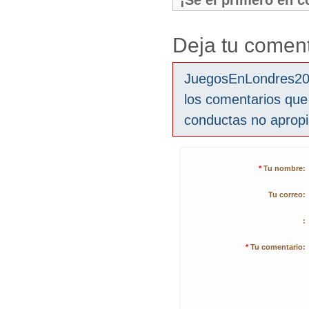
¡Sé el primero en 
Deja tu coment
JuegosEnLondres2012
los comentarios que
conductas no aprop
*
Tu nombre:
Tu correo:
:
*
Tu comentario: