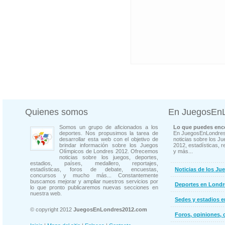
Quienes somos
En JuegosEn
Somos un grupo de aficionados a los
Lo que puedes enco
deportes. Nos propusimos la tarea de
En JuegosEnLondres
desarrollar esta web con el objetivo de
noticias sobre los J
brindar información sobre los Juegos
2012, estadísticas, r
Olímpicos de Londres 2012. Ofrecemos
y más...
noticias sobre los juegos, deportes,
estadios, países, medallero, reportajes,
estadísticas, foros de debate, encuestas,
Noticias de los Ju
concursos y mucho más... Constantemente
buscamos mejorar y ampliar nuestros servicios por
Deportes en Londr
lo que pronto publicaremos nuevas secciones en
nuestra web.
Sedes y estadios 
© copyright 2012
JuegosEnLondres2012.com
Foros, opiniones, 