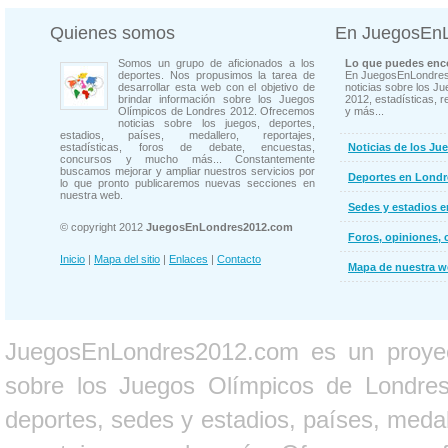
Quienes somos
En JuegosEn
Somos un grupo de aficionados a los
Lo que puedes enco
deportes. Nos propusimos la tarea de
En JuegosEnLondres
desarrollar esta web con el objetivo de
noticias sobre los J
brindar información sobre los Juegos
2012, estadísticas, r
Olímpicos de Londres 2012. Ofrecemos
y más...
noticias sobre los juegos, deportes,
estadios, países, medallero, reportajes,
estadísticas, foros de debate, encuestas,
Noticias de los Ju
concursos y mucho más... Constantemente
buscamos mejorar y ampliar nuestros servicios por
Deportes en Londr
lo que pronto publicaremos nuevas secciones en
nuestra web.
Sedes y estadios 
© copyright 2012
JuegosEnLondres2012.com
Foros, opiniones, 
Inicio
|
Mapa del sitio
|
Enlaces
|
Contacto
Mapa de nuestra 
JuegosEnLondres2012.com es un proyect
sobre los Juegos Olímpicos de Londres 
deportes, sedes y estadios, países, medall