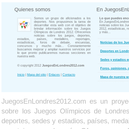
Quienes somos
En JuegosEn
Somos un grupo de aficionados a los
Lo que puedes enco
deportes. Nos propusimos la tarea de
En JuegosEnLondres
desarrollar esta web con el objetivo de
noticias sobre los J
brindar información sobre los Juegos
2012, estadísticas, r
Olímpicos de Londres 2012. Ofrecemos
y más...
noticias sobre los juegos, deportes,
estadios, países, medallero, reportajes,
estadísticas, foros de debate, encuestas,
Noticias de los Ju
concursos y mucho más... Constantemente
buscamos mejorar y ampliar nuestros servicios por
Deportes en Londr
lo que pronto publicaremos nuevas secciones en
nuestra web.
Sedes y estadios 
© copyright 2012
JuegosEnLondres2012.com
Foros, opiniones, 
Inicio
|
Mapa del sitio
|
Enlaces
|
Contacto
Mapa de nuestra 
JuegosEnLondres2012.com es un proyect
sobre los Juegos Olímpicos de Londres 
deportes, sedes y estadios, países, medall