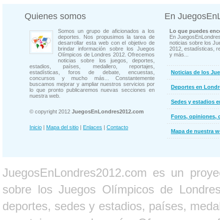
Quienes somos
En JuegosEn
Somos un grupo de aficionados a los
Lo que puedes enco
deportes. Nos propusimos la tarea de
En JuegosEnLondres
desarrollar esta web con el objetivo de
noticias sobre los J
brindar información sobre los Juegos
2012, estadísticas, r
Olímpicos de Londres 2012. Ofrecemos
y más...
noticias sobre los juegos, deportes,
estadios, países, medallero, reportajes,
estadísticas, foros de debate, encuestas,
Noticias de los Ju
concursos y mucho más... Constantemente
buscamos mejorar y ampliar nuestros servicios por
Deportes en Londr
lo que pronto publicaremos nuevas secciones en
nuestra web.
Sedes y estadios 
© copyright 2012
JuegosEnLondres2012.com
Foros, opiniones, 
Inicio
|
Mapa del sitio
|
Enlaces
|
Contacto
Mapa de nuestra 
JuegosEnLondres2012.com es un proyect
sobre los Juegos Olímpicos de Londres 
deportes, sedes y estadios, países, medall