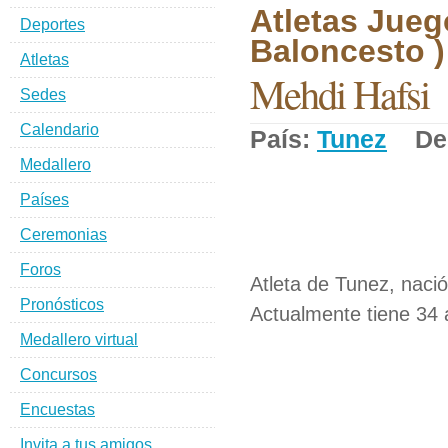
Atletas Jueg
Deportes
Baloncesto )
Atletas
Mehdi Hafsi
Sedes
Calendario
País:
Tunez
Dep
Medallero
Países
Ceremonias
Foros
Atleta de Tunez, nació
Pronósticos
Actualmente tiene 34 
Medallero virtual
Concursos
Encuestas
Invita a tus amigos