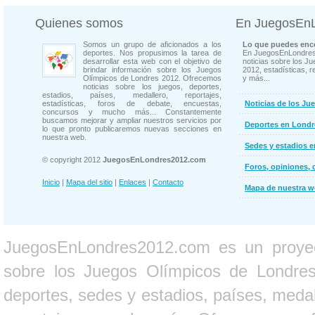
Quienes somos
En JuegosEn
Somos un grupo de aficionados a los
Lo que puedes enco
deportes. Nos propusimos la tarea de
En JuegosEnLondres
desarrollar esta web con el objetivo de
noticias sobre los J
brindar información sobre los Juegos
2012, estadísticas, r
Olímpicos de Londres 2012. Ofrecemos
y más...
noticias sobre los juegos, deportes,
estadios, países, medallero, reportajes,
estadísticas, foros de debate, encuestas,
Noticias de los Ju
concursos y mucho más... Constantemente
buscamos mejorar y ampliar nuestros servicios por
Deportes en Londr
lo que pronto publicaremos nuevas secciones en
nuestra web.
Sedes y estadios 
© copyright 2012
JuegosEnLondres2012.com
Foros, opiniones, 
Inicio
|
Mapa del sitio
|
Enlaces
|
Contacto
Mapa de nuestra 
JuegosEnLondres2012.com es un proyect
sobre los Juegos Olímpicos de Londres 
deportes, sedes y estadios, países, medall