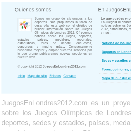
Quienes somos
En JuegosEn
Somos un grupo de aficionados a los
Lo que puedes enco
deportes. Nos propusimos la tarea de
En JuegosEnLondres
desarrollar esta web con el objetivo de
noticias sobre los J
brindar información sobre los Juegos
2012, estadísticas, r
Olímpicos de Londres 2012. Ofrecemos
y más...
noticias sobre los juegos, deportes,
estadios, países, medallero, reportajes,
estadísticas, foros de debate, encuestas,
Noticias de los Ju
concursos y mucho más... Constantemente
buscamos mejorar y ampliar nuestros servicios por
Deportes en Londr
lo que pronto publicaremos nuevas secciones en
nuestra web.
Sedes y estadios 
© copyright 2012
JuegosEnLondres2012.com
Foros, opiniones, 
Inicio
|
Mapa del sitio
|
Enlaces
|
Contacto
Mapa de nuestra 
JuegosEnLondres2012.com es un proyect
sobre los Juegos Olímpicos de Londres 
deportes, sedes y estadios, países, medall