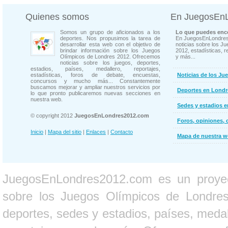
Quienes somos
En JuegosEn
Somos un grupo de aficionados a los
Lo que puedes enco
deportes. Nos propusimos la tarea de
En JuegosEnLondres
desarrollar esta web con el objetivo de
noticias sobre los J
brindar información sobre los Juegos
2012, estadísticas, r
Olímpicos de Londres 2012. Ofrecemos
y más...
noticias sobre los juegos, deportes,
estadios, países, medallero, reportajes,
estadísticas, foros de debate, encuestas,
Noticias de los Ju
concursos y mucho más... Constantemente
buscamos mejorar y ampliar nuestros servicios por
Deportes en Londr
lo que pronto publicaremos nuevas secciones en
nuestra web.
Sedes y estadios 
© copyright 2012
JuegosEnLondres2012.com
Foros, opiniones, 
Inicio
|
Mapa del sitio
|
Enlaces
|
Contacto
Mapa de nuestra 
JuegosEnLondres2012.com es un proyect
sobre los Juegos Olímpicos de Londres 
deportes, sedes y estadios, países, medall