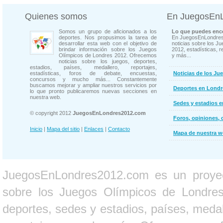
Quienes somos
En JuegosEn
Somos un grupo de aficionados a los
Lo que puedes enco
deportes. Nos propusimos la tarea de
En JuegosEnLondres
desarrollar esta web con el objetivo de
noticias sobre los J
brindar información sobre los Juegos
2012, estadísticas, r
Olímpicos de Londres 2012. Ofrecemos
y más...
noticias sobre los juegos, deportes,
estadios, países, medallero, reportajes,
estadísticas, foros de debate, encuestas,
Noticias de los Ju
concursos y mucho más... Constantemente
buscamos mejorar y ampliar nuestros servicios por
Deportes en Londr
lo que pronto publicaremos nuevas secciones en
nuestra web.
Sedes y estadios 
© copyright 2012
JuegosEnLondres2012.com
Foros, opiniones, 
Inicio
|
Mapa del sitio
|
Enlaces
|
Contacto
Mapa de nuestra 
JuegosEnLondres2012.com es un proyect
sobre los Juegos Olímpicos de Londres 
deportes, sedes y estadios, países, medall