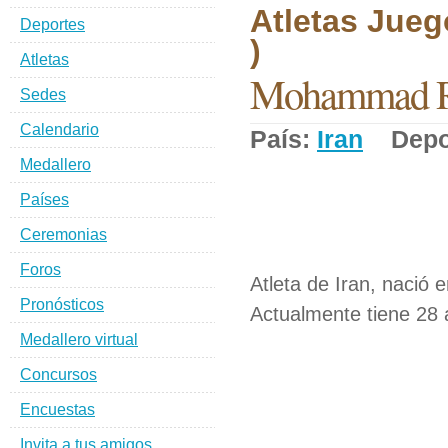
Atletas Jueg
Deportes
)
Atletas
Mohammad R
Sedes
Calendario
País:
Iran
Depo
Medallero
Países
Ceremonias
Foros
Atleta de Iran, nació 
Pronósticos
Actualmente tiene 28 
Medallero virtual
Concursos
Encuestas
Invita a tus amigos