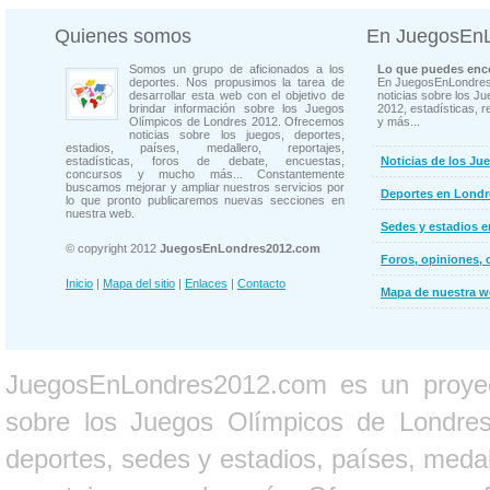
Quienes somos
En JuegosEn
Somos un grupo de aficionados a los
Lo que puedes enco
deportes. Nos propusimos la tarea de
En JuegosEnLondres
desarrollar esta web con el objetivo de
noticias sobre los J
brindar información sobre los Juegos
2012, estadísticas, r
Olímpicos de Londres 2012. Ofrecemos
y más...
noticias sobre los juegos, deportes,
estadios, países, medallero, reportajes,
estadísticas, foros de debate, encuestas,
Noticias de los Ju
concursos y mucho más... Constantemente
buscamos mejorar y ampliar nuestros servicios por
Deportes en Londr
lo que pronto publicaremos nuevas secciones en
nuestra web.
Sedes y estadios 
© copyright 2012
JuegosEnLondres2012.com
Foros, opiniones, 
Inicio
|
Mapa del sitio
|
Enlaces
|
Contacto
Mapa de nuestra 
JuegosEnLondres2012.com es un proyect
sobre los Juegos Olímpicos de Londres 
deportes, sedes y estadios, países, medall