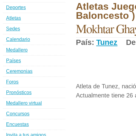
Atletas Jueg
Deportes
Baloncesto )
Atletas
Mokhtar Gha
Sedes
Calendario
País:
Tunez
Dep
Medallero
Países
Ceremonias
Foros
Atleta de Tunez, naci
Pronósticos
Actualmente tiene 26 
Medallero virtual
Concursos
Encuestas
Invita a tus amigos