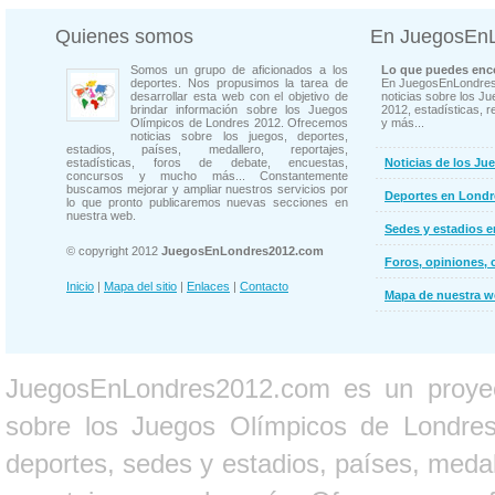
Quienes somos
En JuegosEn
Somos un grupo de aficionados a los
Lo que puedes enco
deportes. Nos propusimos la tarea de
En JuegosEnLondres
desarrollar esta web con el objetivo de
noticias sobre los J
brindar información sobre los Juegos
2012, estadísticas, r
Olímpicos de Londres 2012. Ofrecemos
y más...
noticias sobre los juegos, deportes,
estadios, países, medallero, reportajes,
estadísticas, foros de debate, encuestas,
Noticias de los Ju
concursos y mucho más... Constantemente
buscamos mejorar y ampliar nuestros servicios por
Deportes en Londr
lo que pronto publicaremos nuevas secciones en
nuestra web.
Sedes y estadios 
© copyright 2012
JuegosEnLondres2012.com
Foros, opiniones, 
Inicio
|
Mapa del sitio
|
Enlaces
|
Contacto
Mapa de nuestra 
JuegosEnLondres2012.com es un proyect
sobre los Juegos Olímpicos de Londres 
deportes, sedes y estadios, países, medall