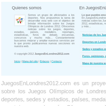
Quienes somos
En JuegosEn
Somos un grupo de aficionados a los
Lo que puedes enco
deportes. Nos propusimos la tarea de
En JuegosEnLondres
desarrollar esta web con el objetivo de
noticias sobre los J
brindar información sobre los Juegos
2012, estadísticas, r
Olímpicos de Londres 2012. Ofrecemos
y más...
noticias sobre los juegos, deportes,
estadios, países, medallero, reportajes,
estadísticas, foros de debate, encuestas,
Noticias de los Ju
concursos y mucho más... Constantemente
buscamos mejorar y ampliar nuestros servicios por
Deportes en Londr
lo que pronto publicaremos nuevas secciones en
nuestra web.
Sedes y estadios 
© copyright 2012
JuegosEnLondres2012.com
Foros, opiniones, 
Inicio
|
Mapa del sitio
|
Enlaces
|
Contacto
Mapa de nuestra 
JuegosEnLondres2012.com es un proyect
sobre los Juegos Olímpicos de Londres 
deportes, sedes y estadios, países, medall