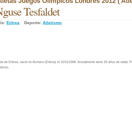
tletas Juegos Olímpicos Londres 2012 ( Atl
guse Tesfaldet
ís:
Eritrea
Deporte:
Atletismo
eta de Eritrea, nació en Asmara (Eritrea) el 10/11/1986. Actualmente tiene 26 años de edad. P
etismo.