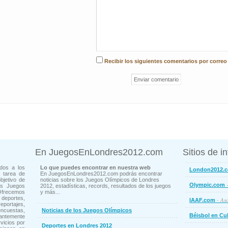
Recibir los siguientes comentarios por correo
En JuegosEnLondres2012.com
Sitios de i
dos a los
Lo que puedes encontrar en nuestra web
London2012.
 tarea de
En JuegosEnLondres2012.com podrás encontrar
bjetivo de
noticias sobre los Juegos Olímpicos de Londres
-
Olympic.com
os Juegos
2012, estadísticas, records, resultados de los juegos
Ofrecemos
y más...
deportes,
- Aso
IAAF.com
ortajes,
cuestas,
Noticias de los Juegos Olímpicos
Béisbol en Cu
ntemente
vicios por
Deportes en Londres 2012