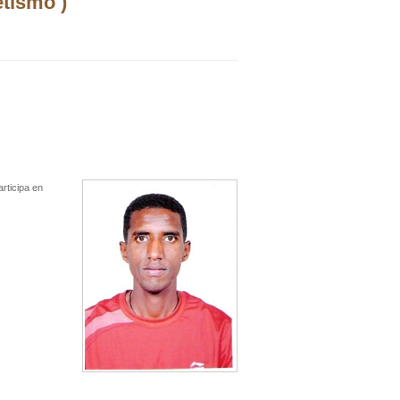
etismo )
articipa en