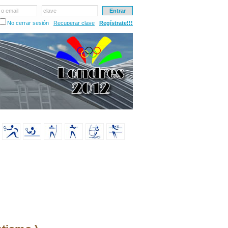
 o email
clave
No cerrar sesión
Recuperar clave
Regístrate!!!