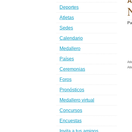
A
N
Deportes
Atletas
Pa
Sedes
Calendario
Medallero
Países
Atl
Atl
Ceremonias
Foros
Pronósticos
Medallero virtual
Concursos
Encuestas
Invita a tus amigos