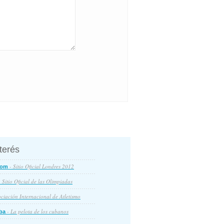
nterés
- Sitio Oficial Londres 2012
com
 Sitio Oficial de las Olimpiadas
ciación Internacional de Atletismo
- La pelota de los cubanos
ba