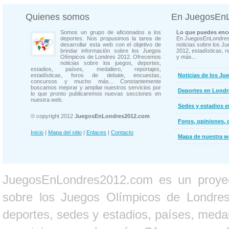
Quienes somos
En JuegosEn
Somos un grupo de aficionados a los
Lo que puedes enco
deportes. Nos propusimos la tarea de
En JuegosEnLondres
desarrollar esta web con el objetivo de
noticias sobre los J
brindar información sobre los Juegos
2012, estadísticas, r
Olímpicos de Londres 2012. Ofrecemos
y más...
noticias sobre los juegos, deportes,
estadios, países, medallero, reportajes,
estadísticas, foros de debate, encuestas,
Noticias de los Ju
concursos y mucho más... Constantemente
buscamos mejorar y ampliar nuestros servicios por
Deportes en Londr
lo que pronto publicaremos nuevas secciones en
nuestra web.
Sedes y estadios 
© copyright 2012
JuegosEnLondres2012.com
Foros, opiniones, 
Inicio
|
Mapa del sitio
|
Enlaces
|
Contacto
Mapa de nuestra 
JuegosEnLondres2012.com es un proyect
sobre los Juegos Olímpicos de Londres 
deportes, sedes y estadios, países, medall