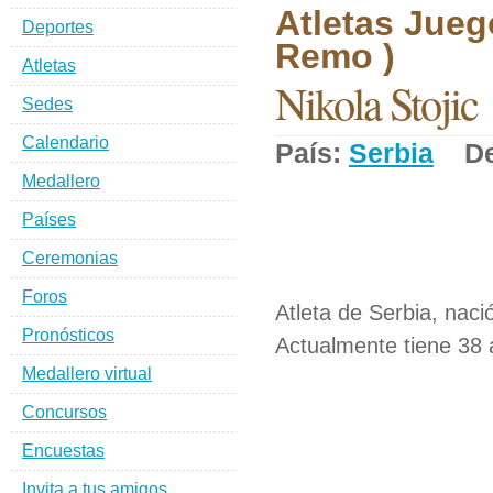
Atletas Jueg
Deportes
Remo )
Atletas
Nikola Stojic
Sedes
Calendario
País:
Serbia
Dep
Medallero
Países
Ceremonias
Foros
Atleta de Serbia, naci
Pronósticos
Actualmente tiene 38 
Medallero virtual
Concursos
Encuestas
Invita a tus amigos