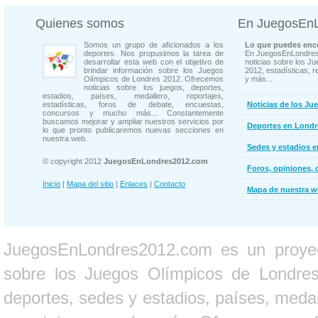
Quienes somos
En JuegosEn
Somos un grupo de aficionados a los
Lo que puedes enco
deportes. Nos propusimos la tarea de
En JuegosEnLondres
desarrollar esta web con el objetivo de
noticias sobre los J
brindar información sobre los Juegos
2012, estadísticas, r
Olímpicos de Londres 2012. Ofrecemos
y más...
noticias sobre los juegos, deportes,
estadios, países, medallero, reportajes,
estadísticas, foros de debate, encuestas,
Noticias de los Ju
concursos y mucho más... Constantemente
buscamos mejorar y ampliar nuestros servicios por
Deportes en Londr
lo que pronto publicaremos nuevas secciones en
nuestra web.
Sedes y estadios 
© copyright 2012
JuegosEnLondres2012.com
Foros, opiniones, 
Inicio
|
Mapa del sitio
|
Enlaces
|
Contacto
Mapa de nuestra 
JuegosEnLondres2012.com es un proyect
sobre los Juegos Olímpicos de Londres 
deportes, sedes y estadios, países, medall