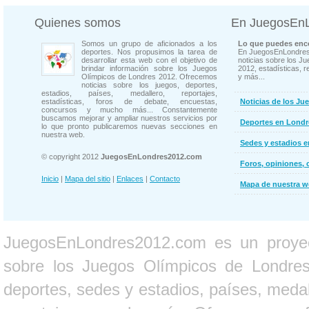
Quienes somos
En JuegosEn
Somos un grupo de aficionados a los
Lo que puedes enco
deportes. Nos propusimos la tarea de
En JuegosEnLondres
desarrollar esta web con el objetivo de
noticias sobre los J
brindar información sobre los Juegos
2012, estadísticas, r
Olímpicos de Londres 2012. Ofrecemos
y más...
noticias sobre los juegos, deportes,
estadios, países, medallero, reportajes,
estadísticas, foros de debate, encuestas,
Noticias de los Ju
concursos y mucho más... Constantemente
buscamos mejorar y ampliar nuestros servicios por
Deportes en Londr
lo que pronto publicaremos nuevas secciones en
nuestra web.
Sedes y estadios 
© copyright 2012
JuegosEnLondres2012.com
Foros, opiniones, 
Inicio
|
Mapa del sitio
|
Enlaces
|
Contacto
Mapa de nuestra 
JuegosEnLondres2012.com es un proyect
sobre los Juegos Olímpicos de Londres 
deportes, sedes y estadios, países, medall