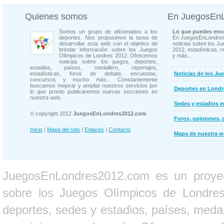
Quienes somos
En JuegosEn
Somos un grupo de aficionados a los
Lo que puedes enco
deportes. Nos propusimos la tarea de
En JuegosEnLondres
desarrollar esta web con el objetivo de
noticias sobre los J
brindar información sobre los Juegos
2012, estadísticas, r
Olímpicos de Londres 2012. Ofrecemos
y más...
noticias sobre los juegos, deportes,
estadios, países, medallero, reportajes,
estadísticas, foros de debate, encuestas,
Noticias de los Ju
concursos y mucho más... Constantemente
buscamos mejorar y ampliar nuestros servicios por
Deportes en Londr
lo que pronto publicaremos nuevas secciones en
nuestra web.
Sedes y estadios 
© copyright 2012
JuegosEnLondres2012.com
Foros, opiniones, 
Inicio
|
Mapa del sitio
|
Enlaces
|
Contacto
Mapa de nuestra 
JuegosEnLondres2012.com es un proyect
sobre los Juegos Olímpicos de Londres 
deportes, sedes y estadios, países, medall