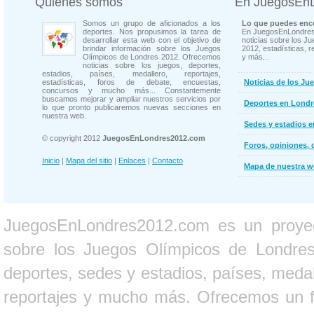
Quienes somos
En JuegosEn
Somos un grupo de aficionados a los
Lo que puedes enco
deportes. Nos propusimos la tarea de
En JuegosEnLondres
desarrollar esta web con el objetivo de
noticias sobre los J
brindar información sobre los Juegos
2012, estadísticas, r
Olímpicos de Londres 2012. Ofrecemos
y más...
noticias sobre los juegos, deportes,
estadios, países, medallero, reportajes,
estadísticas, foros de debate, encuestas,
Noticias de los Ju
concursos y mucho más... Constantemente
buscamos mejorar y ampliar nuestros servicios por
Deportes en Londr
lo que pronto publicaremos nuevas secciones en
nuestra web.
Sedes y estadios 
© copyright 2012
JuegosEnLondres2012.com
Foros, opiniones, 
Inicio
|
Mapa del sitio
|
Enlaces
|
Contacto
Mapa de nuestra 
JuegosEnLondres2012.com es un proyect
sobre los Juegos Olímpicos de Londres 
deportes, sedes y estadios, países, medall
reportajes y mucho más. Ofrecemos un fo