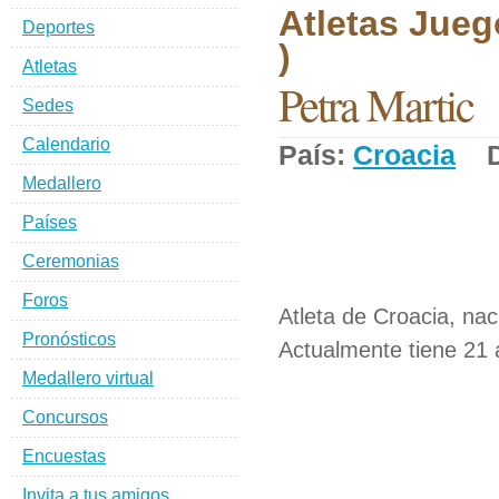
Atletas Jueg
Deportes
)
Atletas
Petra Martic
Sedes
Calendario
País:
Croacia
De
Medallero
Países
Ceremonias
Foros
Atleta de Croacia, nac
Pronósticos
Actualmente tiene 21 
Medallero virtual
Concursos
Encuestas
Invita a tus amigos