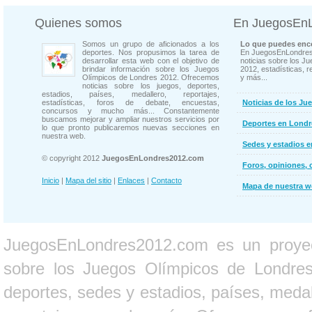
Quienes somos
En JuegosEn
Somos un grupo de aficionados a los
Lo que puedes enco
deportes. Nos propusimos la tarea de
En JuegosEnLondres
desarrollar esta web con el objetivo de
noticias sobre los J
brindar información sobre los Juegos
2012, estadísticas, r
Olímpicos de Londres 2012. Ofrecemos
y más...
noticias sobre los juegos, deportes,
estadios, países, medallero, reportajes,
estadísticas, foros de debate, encuestas,
Noticias de los Ju
concursos y mucho más... Constantemente
buscamos mejorar y ampliar nuestros servicios por
Deportes en Londr
lo que pronto publicaremos nuevas secciones en
nuestra web.
Sedes y estadios 
© copyright 2012
JuegosEnLondres2012.com
Foros, opiniones, 
Inicio
|
Mapa del sitio
|
Enlaces
|
Contacto
Mapa de nuestra 
JuegosEnLondres2012.com es un proyect
sobre los Juegos Olímpicos de Londres 
deportes, sedes y estadios, países, medall