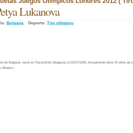
tletas Juegos Olímpicos Londres 2012 ( Tiro
etya Lukanova
ís:
Bulgaria
Deporte:
Tiro olímpico
eta de Bulgaria, nació en Pazardzhik (Bulgaria) el 20/07/1969. Actualmente tiene 43 años de e
o olímpico.