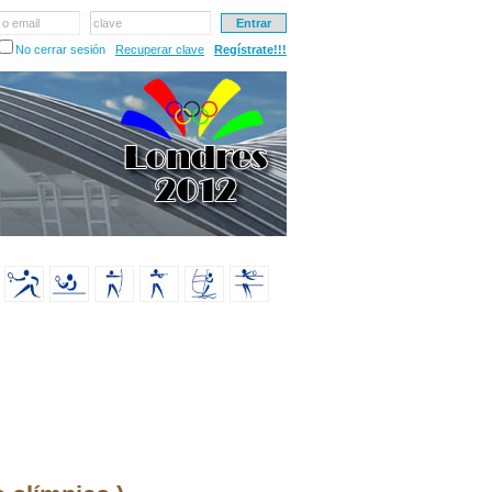
 o email
clave
No cerrar sesión
Recuperar clave
Regístrate!!!