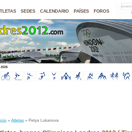
usuario
TLETAS
SEDES
CALENDARIO
PAÍSES
FOROS
 2026
icio
»
Atletas
» Petya Lukanova