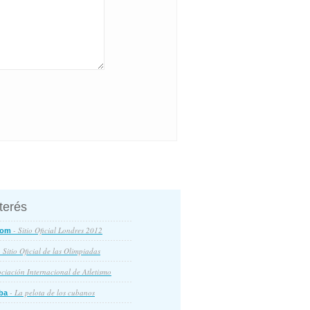
nterés
- Sitio Oficial Londres 2012
com
 Sitio Oficial de las Olimpiadas
ciación Internacional de Atletismo
- La pelota de los cubanos
ba