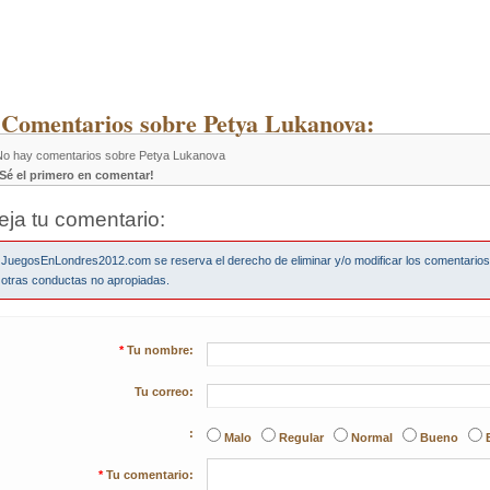
 Comentarios sobre Petya Lukanova:
No hay comentarios sobre Petya Lukanova
¡Sé el primero en comentar!
eja tu comentario:
JuegosEnLondres2012.com se reserva el derecho de eliminar y/o modificar los comentario
otras conductas no apropiadas.
*
Tu nombre:
Tu correo:
:
Malo
Regular
Normal
Bueno
*
Tu comentario: