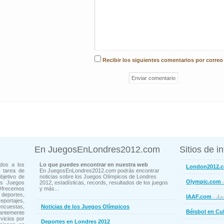
Recibir los siguientes comentarios por correo
En JuegosEnLondres2012.com
Sitios de i
dos a los
Lo que puedes encontrar en nuestra web
London2012.
 tarea de
En JuegosEnLondres2012.com podrás encontrar
bjetivo de
noticias sobre los Juegos Olímpicos de Londres
-
Olympic.com
os Juegos
2012, estadísticas, records, resultados de los juegos
Ofrecemos
y más...
deportes,
- Aso
IAAF.com
ortajes,
cuestas,
Noticias de los Juegos Olímpicos
Béisbol en Cu
ntemente
vicios por
Deportes en Londres 2012