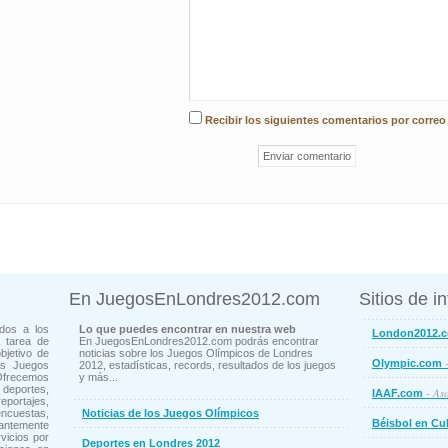
Recibir los siguientes comentarios por correo
En JuegosEnLondres2012.com
Sitios de i
dos a los
Lo que puedes encontrar en nuestra web
London2012.
 tarea de
En JuegosEnLondres2012.com podrás encontrar
bjetivo de
noticias sobre los Juegos Olímpicos de Londres
-
Olympic.com
os Juegos
2012, estadísticas, records, resultados de los juegos
Ofrecemos
y más...
deportes,
- Aso
IAAF.com
ortajes,
cuestas,
Noticias de los Juegos Olímpicos
Béisbol en Cu
ntemente
vicios por
Deportes en Londres 2012