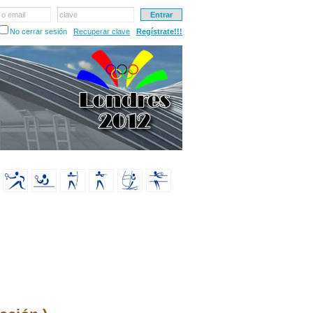
 o email
clave
No cerrar sesión
Recuperar clave
Regístrate!!!