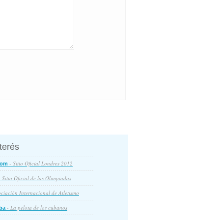
nterés
- Sitio Oficial Londres 2012
com
 Sitio Oficial de las Olimpiadas
ciación Internacional de Atletismo
- La pelota de los cubanos
ba