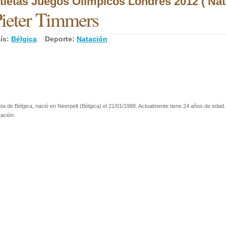
tletas Juegos Olímpicos Londres 2012 ( Nat
ieter Timmers
ís:
Bélgica
Deporte:
Natación
eta de Bélgica, nació en Neerpelt (Bélgica) el 21/01/1988. Actualmente tiene 24 años de edad.
ación.