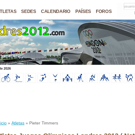
usuario
TLETAS
SEDES
CALENDARIO
PAÍSES
FOROS
de 2026
icio
»
Atletas
» Pieter Timmers