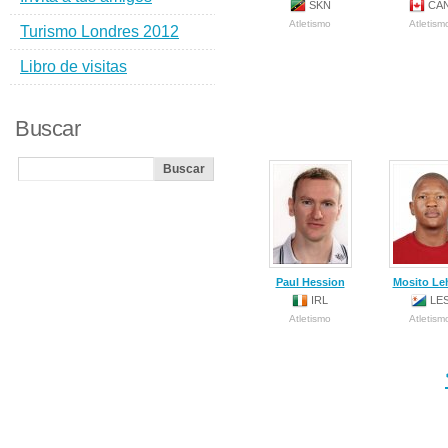
SKN
CA
Atletismo
Atletism
Turismo Londres 2012
Libro de visitas
Buscar
Paul Hession
Mosito Le
IRL
LE
Atletismo
Atletism