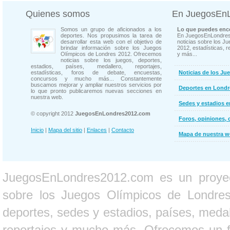
Quienes somos
En JuegosEn
Somos un grupo de aficionados a los
Lo que puedes enco
deportes. Nos propusimos la tarea de
En JuegosEnLondres
desarrollar esta web con el objetivo de
noticias sobre los J
brindar información sobre los Juegos
2012, estadísticas, r
Olímpicos de Londres 2012. Ofrecemos
y más...
noticias sobre los juegos, deportes,
estadios, países, medallero, reportajes,
estadísticas, foros de debate, encuestas,
Noticias de los Ju
concursos y mucho más... Constantemente
buscamos mejorar y ampliar nuestros servicios por
Deportes en Londr
lo que pronto publicaremos nuevas secciones en
nuestra web.
Sedes y estadios 
© copyright 2012
JuegosEnLondres2012.com
Foros, opiniones, 
Inicio
|
Mapa del sitio
|
Enlaces
|
Contacto
Mapa de nuestra 
JuegosEnLondres2012.com es un proyect
sobre los Juegos Olímpicos de Londres 
deportes, sedes y estadios, países, medall
reportajes y mucho más. Ofrecemos un fo