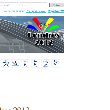
 o email
clave
No cerrar sesión
Recuperar clave
Regístrate!!!