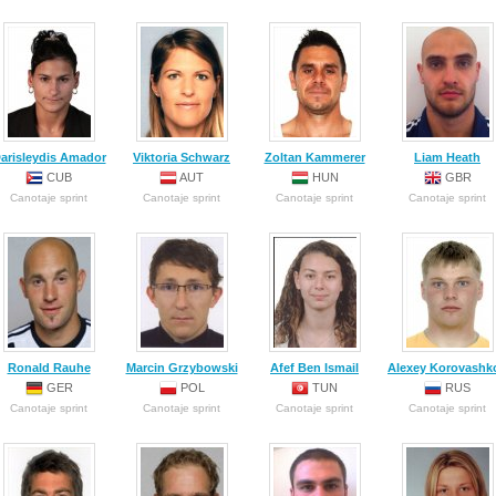
arisleydis Amador
Viktoria Schwarz
Zoltan Kammerer
Liam Heath
CUB
AUT
HUN
GBR
Canotaje sprint
Canotaje sprint
Canotaje sprint
Canotaje sprint
Ronald Rauhe
Marcin Grzybowski
Afef Ben Ismail
Alexey Korovashk
GER
POL
TUN
RUS
Canotaje sprint
Canotaje sprint
Canotaje sprint
Canotaje sprint