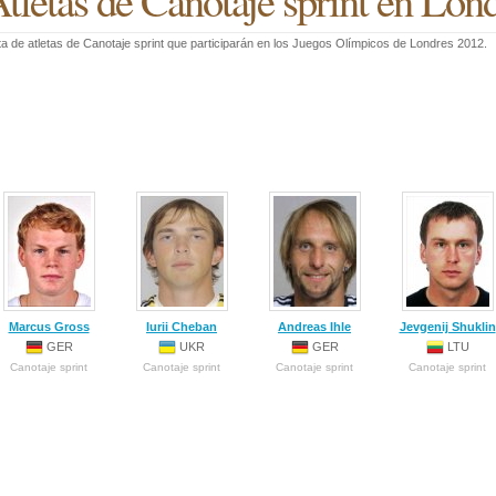
tletas de Canotaje sprint en Lon
ta de atletas de Canotaje sprint que participarán en los Juegos Olímpicos de Londres 2012.
Marcus Gross
Iurii Cheban
Andreas Ihle
Jevgenij Shuklin
GER
UKR
GER
LTU
Canotaje sprint
Canotaje sprint
Canotaje sprint
Canotaje sprint