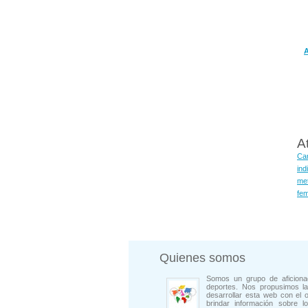
A
A
Can
ind
me
fe
Quienes somos
Somos un grupo de aficiona
deportes. Nos propusimos la
desarrollar esta web con el o
brindar información sobre l