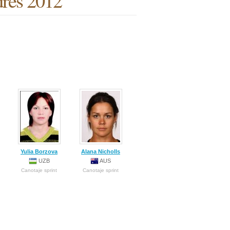
dres 2012
Yulia Borzova
Alana Nicholls
UZB
AUS
Canotaje sprint
Canotaje sprint