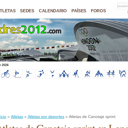
usuario
TLETAS
SEDES
CALENDARIO
PAÍSES
FOROS
e 2026
icio
»
Atletas
»
Atletas por deportes
» Atletas de Canotaje sprint