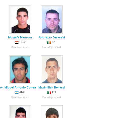
Mostafa Mansour
Andrezey Jezierski
EGY
IRL
Canotaje sprint
Canotaje sprint
ov
Miguel Antonio Correa
Maximilian Benassi
ARG
ITA
Canotaje sprint
Canotaje sprint