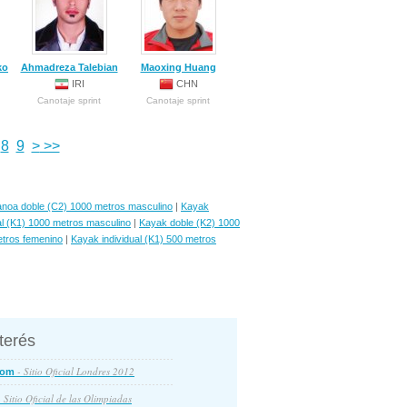
ko
Ahmadreza Talebian
Maoxing Huang
IRI
CHN
Canotaje sprint
Canotaje sprint
8
9
>
>>
noa doble (C2) 1000 metros masculino
|
Kayak
al (K1) 1000 metros masculino
|
Kayak doble (K2) 1000
etros femenino
|
Kayak individual (K1) 500 metros
nterés
- Sitio Oficial Londres 2012
com
 Sitio Oficial de las Olimpiadas