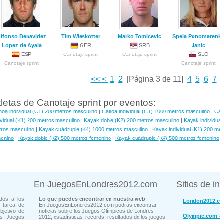
lfonso Benavidez
Tim Wieskotter
Marko Tomicevic
Spela Ponomaren
Lopez de Ayala
GER
SRB
Janic
ESP
SLO
Canotaje sprint
Canotaje sprint
Canotaje sprint
Canotaje sprint
<<
<
1
2
[Página 3 de 11]
4
5
6
7
tletas de Canotaje sprint por eventos:
oa individual (C1) 200 metros masculino
|
Canoa individual (C1) 1000 metros masculino
|
Ca
ividual (K1) 200 metros masculino
|
Kayak doble (K2) 200 metros masculino
|
Kayak individu
tros masculino
|
Kayak cuádruple (K4) 1000 metros masculino
|
Kayak individual (K1) 200 m
menino
|
Kayak doble (K2) 500 metros femenino
|
Kayak cuádruple (K4) 500 metros femenino
En JuegosEnLondres2012.com
Sitios de i
dos a los
Lo que puedes encontrar en nuestra web
London2012.
 tarea de
En JuegosEnLondres2012.com podrás encontrar
bjetivo de
noticias sobre los Juegos Olímpicos de Londres
-
Olympic.com
os Juegos
2012, estadísticas, records, resultados de los juegos