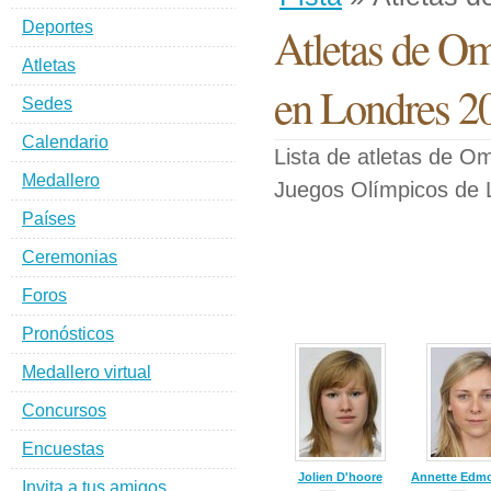
Deportes
Atletas de Om
Atletas
en Londres 2
Sedes
Calendario
Lista de atletas de O
Medallero
Juegos Olímpicos de 
Países
Ceremonias
Foros
Pronósticos
Medallero virtual
Concursos
Encuestas
Jolien D'hoore
Annette Edm
Invita a tus amigos