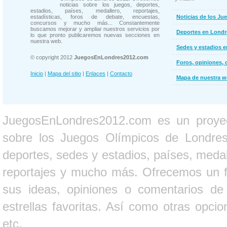
noticias sobre los juegos, deportes,
estadios, países, medallero, reportajes,
estadísticas, foros de debate, encuestas,
Noticias de los Ju
concursos y mucho más... Constantemente
buscamos mejorar y ampliar nuestros servicios por
Deportes en Londr
lo que pronto publicaremos nuevas secciones en
nuestra web.
Sedes y estadios 
© copyright 2012
JuegosEnLondres2012.com
Foros, opiniones, 
Inicio
|
Mapa del sitio
|
Enlaces
|
Contacto
Mapa de nuestra 
JuegosEnLondres2012.com es un proyect
sobre los Juegos Olímpicos de Londres 
deportes, sedes y estadios, países, medall
reportajes y mucho más. Ofrecemos un fo
sus ideas, opiniones o comentarios d
estrellas favoritas. Así como otras opci
etc.