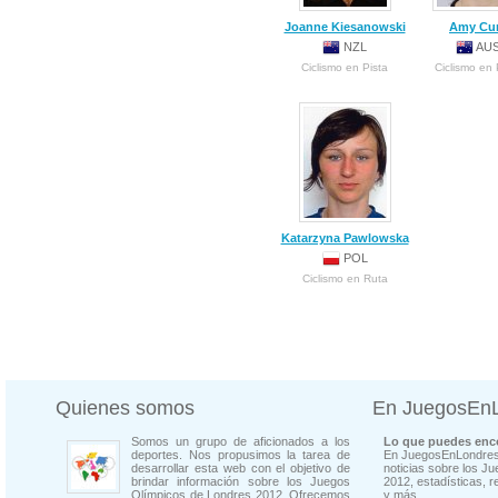
Joanne Kiesanowski
Amy Cu
NZL
AU
Ciclismo en Pista
Ciclismo en 
Katarzyna Pawlowska
POL
Ciclismo en Ruta
Quienes somos
En JuegosEn
Somos un grupo de aficionados a los
Lo que puedes enco
deportes. Nos propusimos la tarea de
En JuegosEnLondres
desarrollar esta web con el objetivo de
noticias sobre los J
brindar información sobre los Juegos
2012, estadísticas, r
Olímpicos de Londres 2012. Ofrecemos
y más...