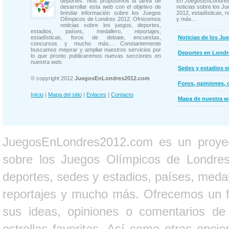
deportes. Nos propusimos la tarea de
En JuegosEnLondres
desarrollar esta web con el objetivo de
noticias sobre los J
brindar información sobre los Juegos
2012, estadísticas, r
Olímpicos de Londres 2012. Ofrecemos
y más...
noticias sobre los juegos, deportes,
estadios, países, medallero, reportajes,
estadísticas, foros de debate, encuestas,
Noticias de los Ju
concursos y mucho más... Constantemente
buscamos mejorar y ampliar nuestros servicios por
Deportes en Londr
lo que pronto publicaremos nuevas secciones en
nuestra web.
Sedes y estadios 
© copyright 2012
JuegosEnLondres2012.com
Foros, opiniones, 
Inicio
|
Mapa del sitio
|
Enlaces
|
Contacto
Mapa de nuestra 
JuegosEnLondres2012.com es un proyect
sobre los Juegos Olímpicos de Londres 
deportes, sedes y estadios, países, medall
reportajes y mucho más. Ofrecemos un fo
sus ideas, opiniones o comentarios d
estrellas favoritas. Así como otras opci