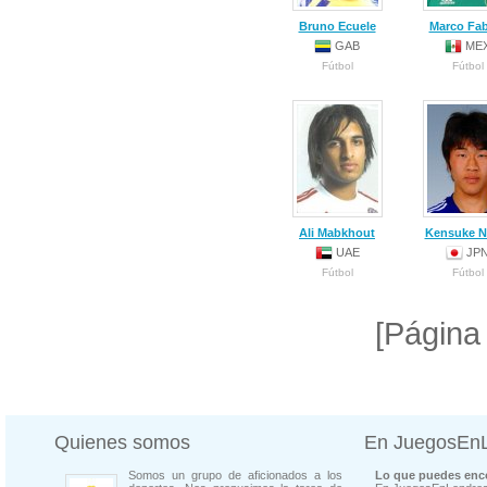
Bruno Ecuele
Marco Fab
GAB
ME
Fútbol
Fútbol
Ali Mabkhout
Kensuke N
UAE
JP
Fútbol
Fútbol
[Página
Quienes somos
En JuegosEn
Somos un grupo de aficionados a los
Lo que puedes enco