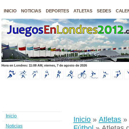
INICIO
NOTICIAS
DEPORTES
ATLETAS
SEDES
CALE
Hora en Londres: 11:08 AM, viernes, 7 de agosto de 2026
Inicio
Inicio
»
Atletas
Noticias
Fútbol
» Atletas 