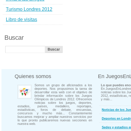
Turismo Londres 2012
Libro de visitas
Buscar
Quienes somos
En JuegosEn
Somos un grupo de aficionados a los
Lo que puedes enco
deportes. Nos propusimos la tarea de
En JuegosEnLondres
desarrollar esta web con el objetivo de
noticias sobre los J
brindar información sobre los Juegos
2012, estadísticas, r
Olímpicos de Londres 2012. Ofrecemos
y más...
noticias sobre los juegos, deportes,
estadios, países, medallero, reportajes,
estadísticas, foros de debate, encuestas,
Noticias de los Ju
concursos y mucho más... Constantemente
buscamos mejorar y ampliar nuestros servicios por
Deportes en Londr
lo que pronto publicaremos nuevas secciones en
nuestra web.
Sedes y estadios 