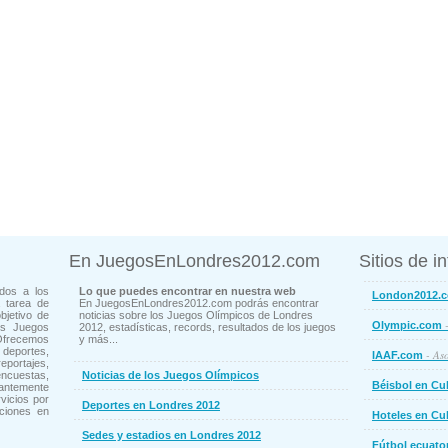
En JuegosEnLondres2012.com
Sitios de i
dos a los
Lo que puedes encontrar en nuestra web
London2012.
 tarea de
En JuegosEnLondres2012.com podrás encontrar
bjetivo de
noticias sobre los Juegos Olímpicos de Londres
-
Olympic.com
os Juegos
2012, estadísticas, records, resultados de los juegos
Ofrecemos
y más...
deportes,
- Aso
IAAF.com
ortajes,
cuestas,
Noticias de los Juegos Olímpicos
Béisbol en Cu
ntemente
vicios por
Deportes en Londres 2012
ciones en
Hoteles en Cu
Sedes y estadios en Londres 2012
Fútbol ecuato