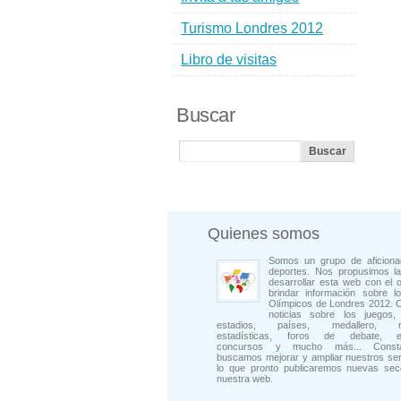
Turismo Londres 2012
Libro de visitas
Buscar
Quienes somos
Somos un grupo de aficiona
deportes. Nos propusimos la
desarrollar esta web con el o
brindar información sobre l
Olímpicos de Londres 2012. 
noticias sobre los juegos, 
estadios, países, medallero, rep
estadísticas, foros de debate, en
concursos y mucho más... Consta
buscamos mejorar y ampliar nuestros ser
lo que pronto publicaremos nuevas sec
nuestra web.