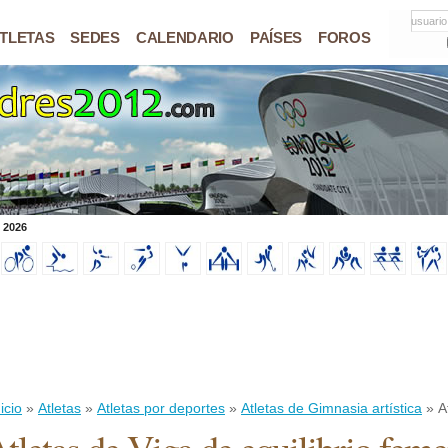
usuario
TLETAS
SEDES
CALENDARIO
PAÍSES
FOROS
 2026
icio
»
Atletas
»
Atletas por deportes
»
Atletas de Gimnasia artística
» At