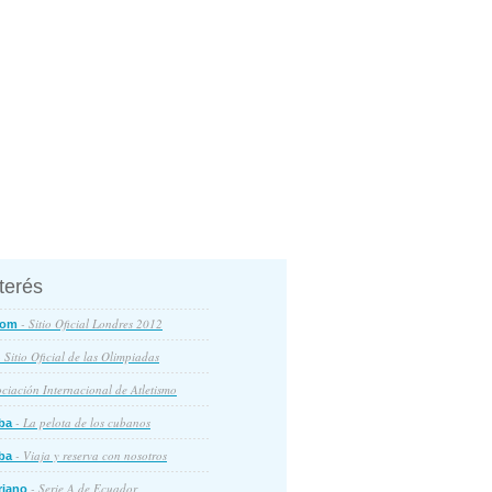
nterés
- Sitio Oficial Londres 2012
com
 Sitio Oficial de las Olimpiadas
ciación Internacional de Atletismo
- La pelota de los cubanos
ba
- Viaja y reserva con nosotros
ba
- Serie A de Ecuador
riano