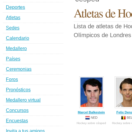
Deportes
Atletas de Ho
Atletas
Lista de atletas de H
Sedes
Olímpicos de Londres
Calendario
Medallero
Países
Ceremonias
Foros
Pronósticos
Medallero virtual
Concursos
Marcel Balkestein
Felix Den
NED
BE
Encuestas
Hockey sobre césped
Hockey sobre
Invita a tus amigos