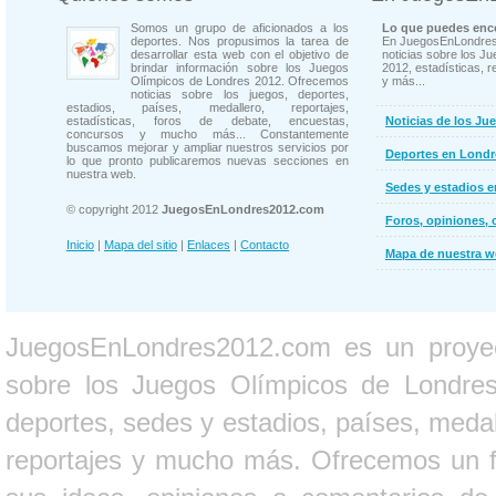
Somos un grupo de aficionados a los
Lo que puedes enco
deportes. Nos propusimos la tarea de
En JuegosEnLondres
desarrollar esta web con el objetivo de
noticias sobre los J
brindar información sobre los Juegos
2012, estadísticas, r
Olímpicos de Londres 2012. Ofrecemos
y más...
noticias sobre los juegos, deportes,
estadios, países, medallero, reportajes,
estadísticas, foros de debate, encuestas,
Noticias de los Ju
concursos y mucho más... Constantemente
buscamos mejorar y ampliar nuestros servicios por
Deportes en Londr
lo que pronto publicaremos nuevas secciones en
nuestra web.
Sedes y estadios 
© copyright 2012
JuegosEnLondres2012.com
Foros, opiniones, 
Inicio
|
Mapa del sitio
|
Enlaces
|
Contacto
Mapa de nuestra 
JuegosEnLondres2012.com es un proyect
sobre los Juegos Olímpicos de Londres 
deportes, sedes y estadios, países, medall
reportajes y mucho más. Ofrecemos un fo