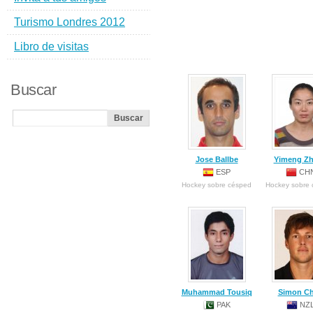
Turismo Londres 2012
Libro de visitas
Buscar
Jose Ballbe
Yimeng Z
ESP
CH
Hockey sobre césped
Hockey sobre
Muhammad Tousiq
Simon Ch
PAK
NZ