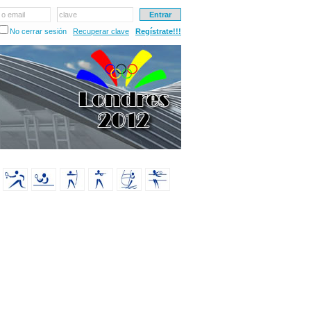
 o email
clave
No cerrar sesión
Recuperar clave
Regístrate!!!