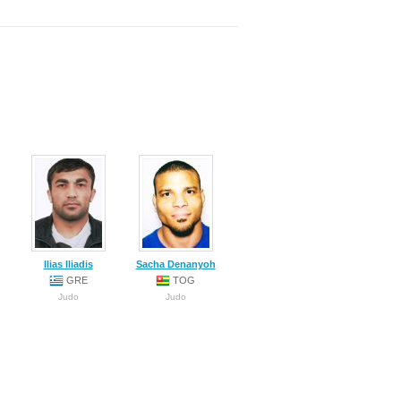
Ilias Iliadis
Sacha Denanyoh
GRE
TOG
Judo
Judo