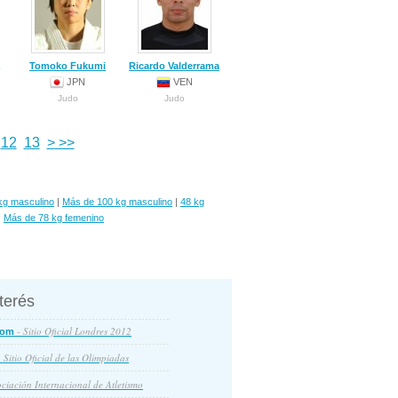
Tomoko Fukumi
Ricardo Valderrama
JPN
VEN
Judo
Judo
12
13
>
>>
kg masculino
|
Más de 100 kg masculino
|
48 kg
|
Más de 78 kg femenino
nterés
- Sitio Oficial Londres 2012
com
 Sitio Oficial de las Olimpiadas
ciación Internacional de Atletismo