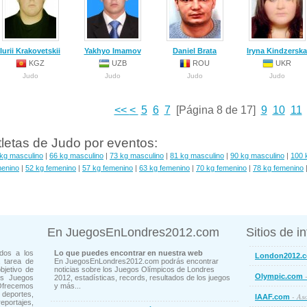
Iurii Krakovetskii
Yakhyo Imamov
Daniel Brata
Iryna Kindzerska
KGZ
UZB
ROU
UKR
Judo
Judo
Judo
Judo
<<
<
5
6
7
[Página 8 de 17]
9
10
11
tletas de Judo por eventos:
kg masculino
|
66 kg masculino
|
73 kg masculino
|
81 kg masculino
|
90 kg masculino
|
100 
menino
|
52 kg femenino
|
57 kg femenino
|
63 kg femenino
|
70 kg femenino
|
78 kg femenino
En JuegosEnLondres2012.com
Sitios de i
dos a los
Lo que puedes encontrar en nuestra web
London2012.
 tarea de
En JuegosEnLondres2012.com podrás encontrar
bjetivo de
noticias sobre los Juegos Olímpicos de Londres
-
Olympic.com
os Juegos
2012, estadísticas, records, resultados de los juegos
Ofrecemos
y más...
deportes,
- Aso
IAAF.com
ortajes,