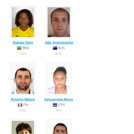
Rafaela Silva
Jake Andrewartha
BRA
AUS
Judo
Judo
Roberto Meloni
Adysangela Moniz
ITA
CPV
Judo
Judo