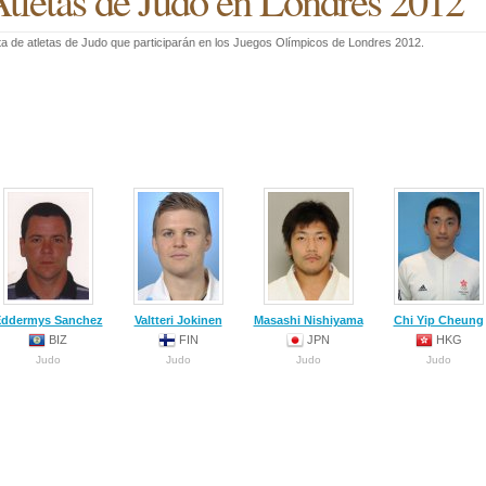
tletas de Judo en Londres 2012
ta de atletas de Judo que participarán en los Juegos Olímpicos de Londres 2012.
ddermys Sanchez
Valtteri Jokinen
Masashi Nishiyama
Chi Yip Cheung
BIZ
FIN
JPN
HKG
Judo
Judo
Judo
Judo