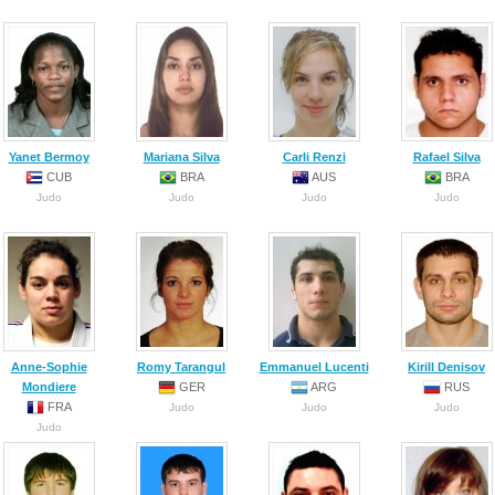
Yanet Bermoy
Mariana Silva
Carli Renzi
Rafael Silva
CUB
BRA
AUS
BRA
Judo
Judo
Judo
Judo
Anne-Sophie
Romy Tarangul
Emmanuel Lucenti
Kirill Denisov
Mondiere
GER
ARG
RUS
FRA
Judo
Judo
Judo
Judo