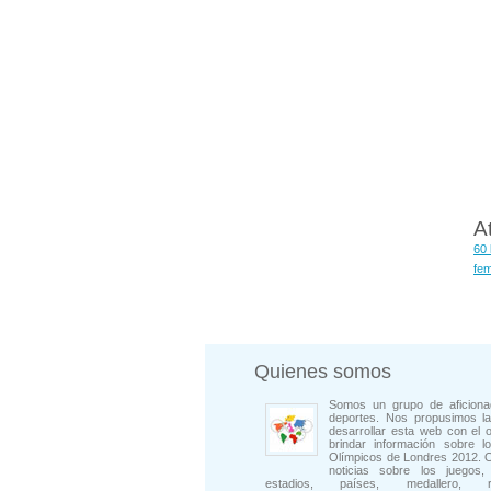
A
60 
fe
Quienes somos
Somos un grupo de aficiona
deportes. Nos propusimos la
desarrollar esta web con el o
brindar información sobre l
Olímpicos de Londres 2012. 
noticias sobre los juegos, 
estadios, países, medallero, rep