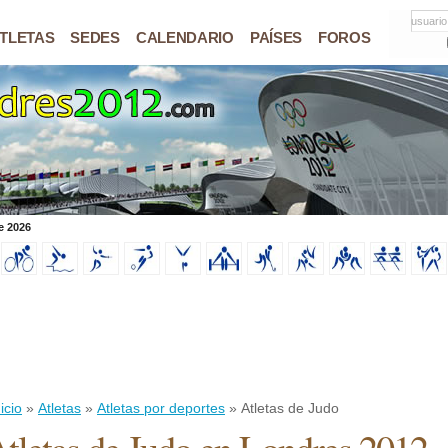
usuario
TLETAS
SEDES
CALENDARIO
PAÍSES
FOROS
e 2026
icio
»
Atletas
»
Atletas por deportes
» Atletas de Judo