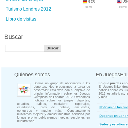
GER
US
Remo
Remo
Turismo Londres 2012
Libro de visitas
Buscar
Quienes somos
En JuegosEn
Somos un grupo de aficionados a los
Lo que puedes enco
deportes. Nos propusimos la tarea de
En JuegosEnLondres
desarrollar esta web con el objetivo de
noticias sobre los J
brindar información sobre los Juegos
2012, estadísticas, r
Olímpicos de Londres 2012. Ofrecemos
y más...
noticias sobre los juegos, deportes,
estadios, países, medallero, reportajes,
estadísticas, foros de debate, encuestas,
Noticias de los Ju
concursos y mucho más... Constantemente
buscamos mejorar y ampliar nuestros servicios por
Deportes en Londr
lo que pronto publicaremos nuevas secciones en
nuestra web.
Sedes y estadios 