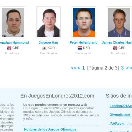
onathan Hammond
Jinseop Han
Peter Hellenbrand
James Charles Huc
GBR
KOR
NED
GBR
Tiro olímpico
Tiro olímpico
Tiro olímpico
Tiro olímpico
<<
<
1
[Página 2 de 3]
3
>
>
En JuegosEnLondres2012.com
Sitios de i
dos a los
Lo que puedes encontrar en nuestra web
London2012.
 tarea de
En JuegosEnLondres2012.com podrás encontrar
bjetivo de
noticias sobre los Juegos Olímpicos de Londres
-
Olympic.com
os Juegos
2012, estadísticas, records, resultados de los juegos
Ofrecemos
y más...
deportes,
- Aso
IAAF.com
ortajes,
cuestas,
Noticias de los Juegos Olímpicos