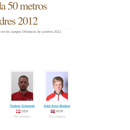
da 50 metros
dres 2012
rán en los Juegos Olímpicos de Londres 2012.
Torben Grimmel
Odd Arne Brekne
DEN
NOR
Tiro olímpico
Tiro olímpico