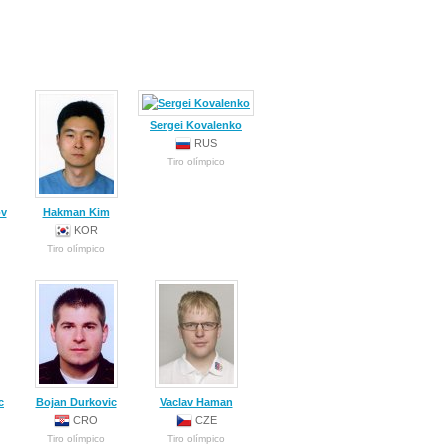
Sergei Kovalenko
RUS
Tiro olímpico
ov
Hakman Kim
KOR
Tiro olímpico
c
Bojan Durkovic
Vaclav Haman
CRO
CZE
Tiro olímpico
Tiro olímpico