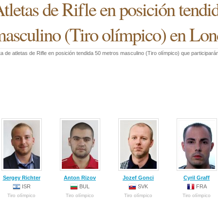
tletas de Rifle en posición tendi
asculino (Tiro olímpico) en Lon
ta de atletas de Rifle en posición tendida 50 metros masculino (Tiro olímpico) que participa
Sergey Richter
Anton Rizov
Jozef Gonci
Cyril Graff
ISR
BUL
SVK
FRA
Tiro olímpico
Tiro olímpico
Tiro olímpico
Tiro olímpico