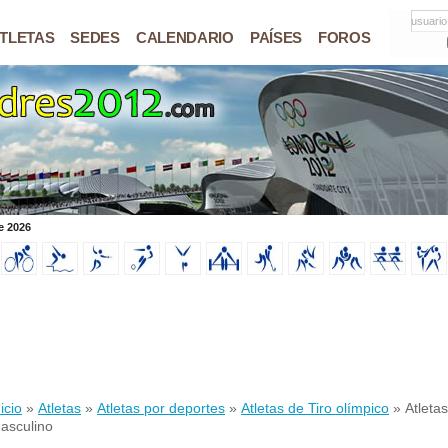
usuario
TLETAS
SEDES
CALENDARIO
PAÍSES
FOROS
e 2026
icio
»
Atletas
»
Atletas por deportes
»
Atletas de Tiro olímpico
» Atletas
asculino