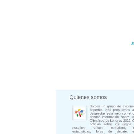
J
Quienes somos
Somos un grupo de aficiona
deportes. Nos propusimos la
desarrollar esta web con el o
brindar información sobre l
Olímpicos de Londres 2012. 
noticias sobre los juegos, 
estadios, países, medallero, rep
estadísticas, foros de debate, en