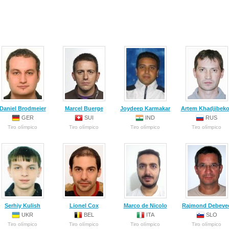
Daniel Brodmeier
Marcel Buerge
Joydeep Karmakar
Artem Khadjibek
GER
SUI
IND
RUS
Tiro olímpico
Tiro olímpico
Tiro olímpico
Tiro olímpico
Serhiy Kulish
Lionel Cox
Marco de Nicolo
Rajmond Debeve
UKR
BEL
ITA
SLO
Tiro olímpico
Tiro olímpico
Tiro olímpico
Tiro olímpico