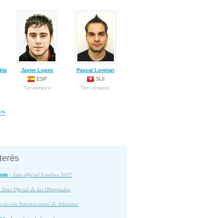
kle
Javier Lopez
Pascal Loretan
ESP
SUI
Tiro olímpico
Tiro olímpico
>
nterés
- Sitio Oficial Londres 2012
com
 Sitio Oficial de las Olimpiadas
ciación Internacional de Atletismo