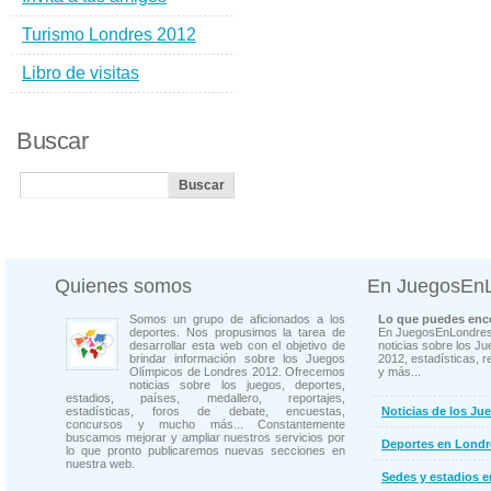
Turismo Londres 2012
Libro de visitas
Buscar
Quienes somos
En JuegosEn
Somos un grupo de aficionados a los
Lo que puedes enco
deportes. Nos propusimos la tarea de
En JuegosEnLondres
desarrollar esta web con el objetivo de
noticias sobre los J
brindar información sobre los Juegos
2012, estadísticas, r
Olímpicos de Londres 2012. Ofrecemos
y más...
noticias sobre los juegos, deportes,
estadios, países, medallero, reportajes,
estadísticas, foros de debate, encuestas,
Noticias de los Ju
concursos y mucho más... Constantemente
buscamos mejorar y ampliar nuestros servicios por
Deportes en Londr
lo que pronto publicaremos nuevas secciones en
nuestra web.
Sedes y estadios 