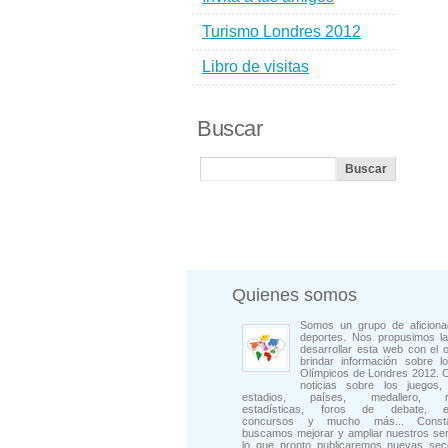
Turismo Londres 2012
Libro de visitas
Buscar
Quienes somos
Somos un grupo de aficiona
deportes. Nos propusimos la
desarrollar esta web con el o
brindar información sobre l
Olímpicos de Londres 2012. 
noticias sobre los juegos, 
estadios, países, medallero, rep
estadísticas, foros de debate, en
concursos y mucho más... Consta
buscamos mejorar y ampliar nuestros ser
lo que pronto publicaremos nuevas sec