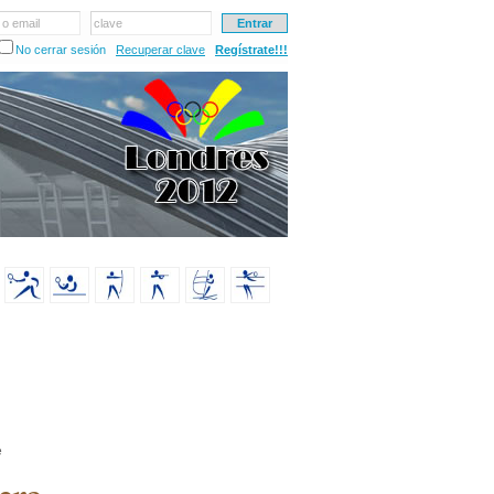
 o email
clave
No cerrar sesión
Recuperar clave
Regístrate!!!
e