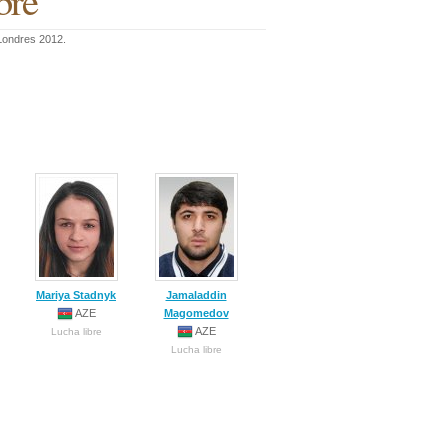
bre
 Londres 2012.
Mariya Stadnyk
Jamaladdin
AZE
Magomedov
AZE
Lucha libre
Lucha libre