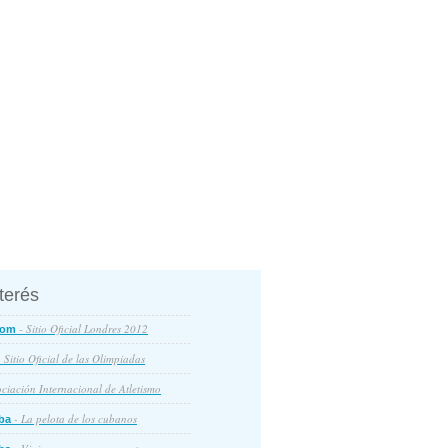
nterés
- Sitio Oficial Londres 2012
com
 Sitio Oficial de las Olimpiadas
ciación Internacional de Atletismo
- La pelota de los cubanos
ba