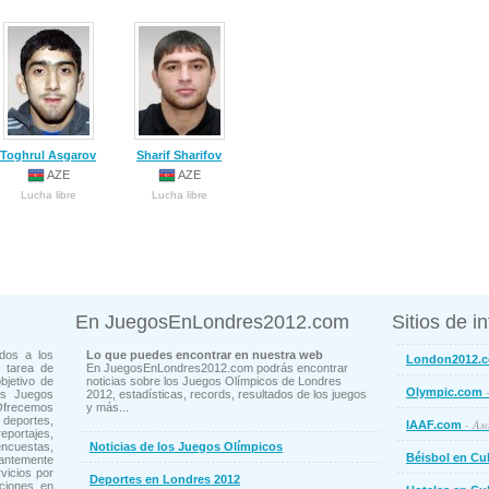
Toghrul Asgarov
Sharif Sharifov
AZE
AZE
Lucha libre
Lucha libre
En JuegosEnLondres2012.com
Sitios de i
dos a los
Lo que puedes encontrar en nuestra web
London2012.
 tarea de
En JuegosEnLondres2012.com podrás encontrar
bjetivo de
noticias sobre los Juegos Olímpicos de Londres
-
Olympic.com
os Juegos
2012, estadísticas, records, resultados de los juegos
Ofrecemos
y más...
deportes,
- Aso
IAAF.com
ortajes,
cuestas,
Noticias de los Juegos Olímpicos
Béisbol en Cu
ntemente
vicios por
Deportes en Londres 2012
ciones en