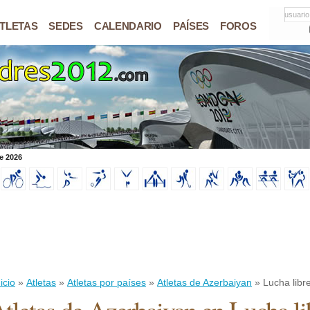
usuario
TLETAS
SEDES
CALENDARIO
PAÍSES
FOROS
e 2026
icio
»
Atletas
»
Atletas por países
»
Atletas de Azerbaiyan
» Lucha libr