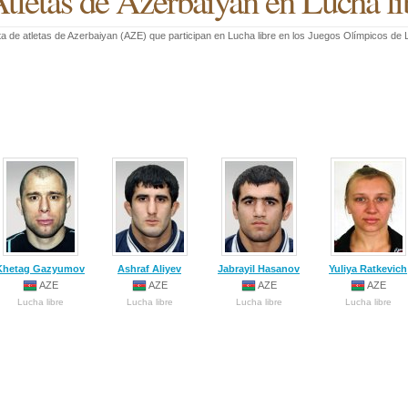
tletas de Azerbaiyan en Lucha li
ta de atletas de Azerbaiyan (AZE) que participan en Lucha libre en los Juegos Olímpicos de
Khetag Gazyumov
Ashraf Aliyev
Jabrayil Hasanov
Yuliya Ratkevich
AZE
AZE
AZE
AZE
Lucha libre
Lucha libre
Lucha libre
Lucha libre