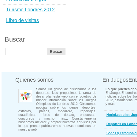
Turismo Londres 2012
Libro de visitas
Buscar
Quienes somos
En JuegosEn
Somos un grupo de aficionados a los
Lo que puedes enco
deportes. Nos propusimos la tarea de
En JuegosEnLondres
desarrollar esta web con el objetivo de
noticias sobre los J
brindar información sobre los Juegos
2012, estadísticas, r
Olímpicos de Londres 2012. Ofrecemos
y más...
noticias sobre los juegos, deportes,
estadios, países, medallero, reportajes,
estadísticas, foros de debate, encuestas,
Noticias de los Ju
concursos y mucho más... Constantemente
buscamos mejorar y ampliar nuestros servicios por
Deportes en Londr
lo que pronto publicaremos nuevas secciones en
nuestra web.
Sedes y estadios 